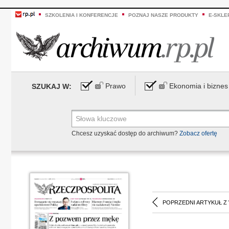
SZKOLENIA I KONFERENCJE
POZNAJ NASZE PRODUKTY
E-SKLE
Prawo
Ekonomia i biznes
SZUKAJ W:
Chcesz uzyskać dostęp do archiwum?
Zobacz ofertę
POPRZEDNI ARTYKUŁ Z