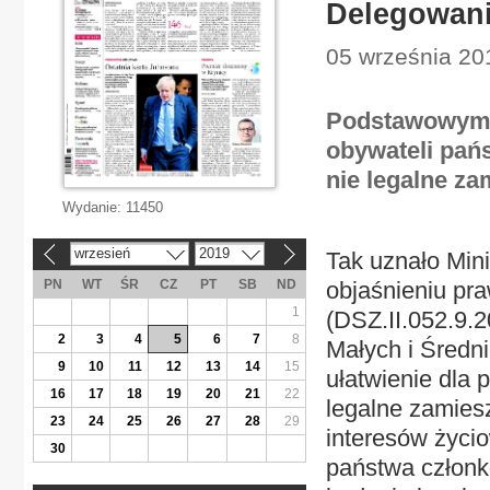
Delegowani
05 września 201
Podstawowym k
obywateli pańs
nie legalne za
Wydanie:
11450
wrzesień
2019
Tak uznało Mini
«
»
PN
WT
ŚR
CZ
PT
SB
ND
objaśnieniu pr
1
(DSZ.II.052.9.
2
3
4
5
6
7
8
Małych i Średn
9
10
11
12
13
14
15
ułatwienie dla
16
17
18
19
20
21
22
legalne zamies
23
24
25
26
27
28
29
interesów życ
30
państwa członk