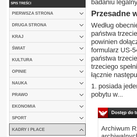
badaniu legal
SPIS TREŚCI
Przesadne 
PIERWSZA STRONA
Według obecni
DRUGA STRONA
państwa trzeci
KRAJ
powinien dołąc
ŚWIAT
formularz US-5
państwa trzeci
KULTURA
trzeciego spełn
OPINIE
łącznie następu
NAUKA
1. posiada jed
pobytu w...
PRAWO
EKONOMIA
Dostęp do tr
SPORT
Archiwum Rz
KADRY I PŁACE
archiwalnyc