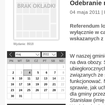
Odebranie 
04 maja 2011 | 
Referendum lo
wyłącznie w c
wskazanych z 
Wydanie:
8918
maj
2011
W naszej gminie
«
»
PN
WT
ŚR
CZ
PT
SB
ND
na dwa obozy. 
1
ubiegłorocznyc
2
3
4
5
6
7
8
związanych ze 
9
10
11
12
13
14
15
funkcjonować. 
16
17
18
19
20
21
22
sprawie, jak uc
23
24
25
26
27
28
29
dla gminy prze
30
31
Stanisław (imię