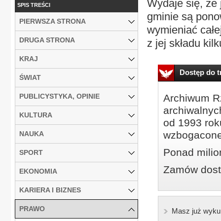
Wydaje się, że 
SPIS TREŚCI
gminie są pono
PIERWSZA STRONA
wymieniać całe
DRUGA STRONA
z jej składu kil
KRAJ
Dostęp do tr
ŚWIAT
PUBLICYSTYKA, OPINIE
Archiwum Rz
archiwalnyc
KULTURA
od 1993 roku
wzbogacone
NAUKA
Ponad milio
SPORT
Zamów dostę
EKONOMIA
KARIERA I BIZNES
PRAWO
Masz już wyku