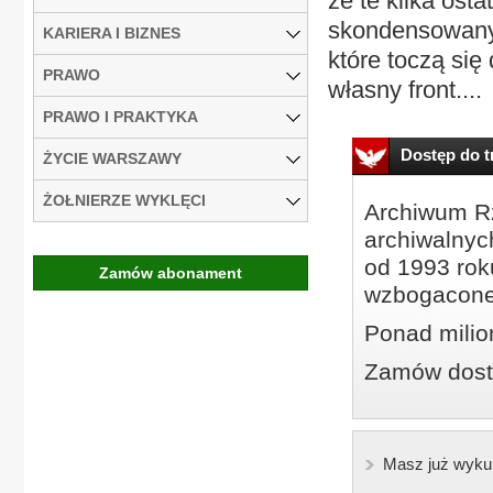
że te kilka ost
skondensowany 
KARIERA I BIZNES
które toczą się
PRAWO
własny front....
PRAWO I PRAKTYKA
Dostęp do tr
ŻYCIE WARSZAWY
ŻOŁNIERZE WYKLĘCI
Archiwum Rz
archiwalnyc
od 1993 roku
Zamów abonament
wzbogacone
Ponad milio
Zamów dostę
Masz już wyku