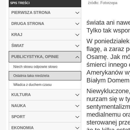
źródło: Fotorzepa
SPIS TREŚCI
PIERWSZA STRONA
świata ani nawet
DRUGA STRONA
Tylko tak wspo
KRAJ
W poniedziałek
ŚWIAT
flagę, a zaraz 
Osamę. Jak mówi
PUBLICYSTYKA, OPINIE
śmierci innego 
Niech słowu odpowie słowo
Amerykanów wy
Ostatnia taka niedziela
Białym Domem i
Władca z duchem czasu
Niewykluczone, 
KULTURA
nurzam się w t
sentymentalizm
NAUKA
medialnemu oraz
SPORT
sterowanej prz
EKONOMIA