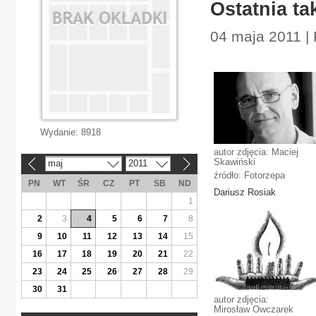
Ostatnia ta
04 maja 2011 | 
Wydanie:
8918
autor zdjęcia: Maciej
Skawiński
maj
2011
«
»
źródło: Fotorzepa
PN
WT
ŚR
CZ
PT
SB
ND
Dariusz Rosiak
1
2
3
4
5
6
7
8
9
10
11
12
13
14
15
16
17
18
19
20
21
22
23
24
25
26
27
28
29
30
31
autor zdjęcia:
Mirosław Owczarek