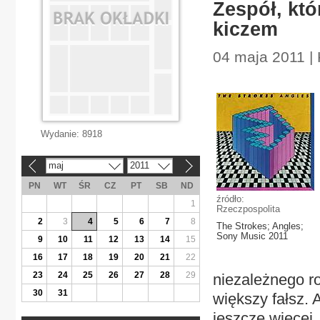
Zespół, któ
kiczem
04 maja 2011 | 
Wydanie:
8918
maj
2011
«
»
PN
WT
ŚR
CZ
PT
SB
ND
źródło:
1
Rzeczpospolita
2
3
4
5
6
7
8
The Strokes; Angles;
Sony Music 2011
9
10
11
12
13
14
15
16
17
18
19
20
21
22
23
24
25
26
27
28
29
niezależnego r
30
31
większy fałsz. 
jeszcze więcej.