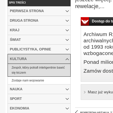
SPIS TREŚCI
rewelacje,...
PIERWSZA STRONA
DRUGA STRONA
Dostęp do tr
KRAJ
Archiwum Rz
ŚWIAT
archiwalnyc
od 1993 roku
PUBLICYSTYKA, OPINIE
wzbogacone
KULTURA
Ponad milio
Zespół, który potrafi inteligentnie bawić
Zamów dostę
się kiczem
Zostaje nam wojowanie
NAUKA
Masz już wyku
SPORT
EKONOMIA
POPRZEDNI ARTYKUŁ Z