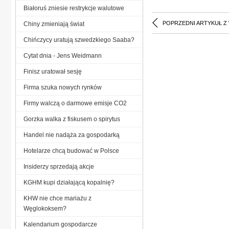
Białoruś zniesie restrykcje walutowe
POPRZEDNI ARTYKUŁ Z
Chiny zmieniają świat
Chińczycy uratują szwedzkiego Saaba?
Cytat dnia - Jens Weidmann
Finisz uratował sesję
Firma szuka nowych rynków
Firmy walczą o darmowe emisje CO2
Gorzka walka z fiskusem o spirytus
Handel nie nadąża za gospodarką
Hotelarze chcą budować w Polsce
Insiderzy sprzedają akcje
KGHM kupi działającą kopalnię?
KHW nie chce mariażu z
Węglokoksem?
Kalendarium gospodarcze