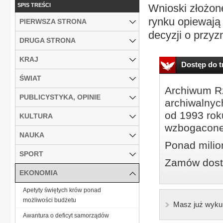
SPIS TREŚCI
Wnioski złożon
rynku opiewają 
PIERWSZA STRONA
decyzji o przyz
DRUGA STRONA
KRAJ
Dostęp do tr
ŚWIAT
Archiwum Rz
PUBLICYSTYKA, OPINIE
archiwalnyc
od 1993 roku
KULTURA
wzbogacone
NAUKA
Ponad milio
SPORT
Zamów dostę
EKONOMIA
Apetyty świętych krów ponad
możliwości budżetu
Masz już wyku
Awantura o deficyt samorządów