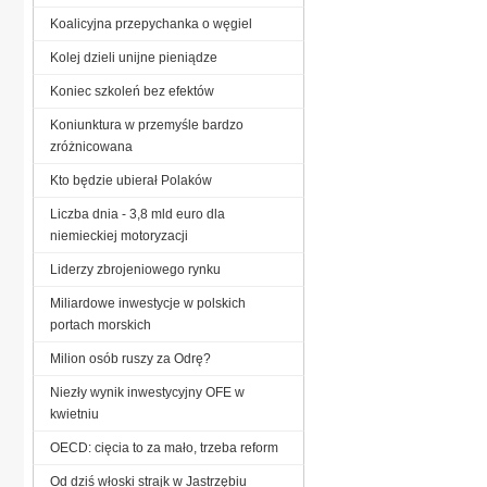
Koalicyjna przepychanka o węgiel
Kolej dzieli unijne pieniądze
Koniec szkoleń bez efektów
Koniunktura w przemyśle bardzo
zróżnicowana
Kto będzie ubierał Polaków
Liczba dnia - 3,8 mld euro dla
niemieckiej motoryzacji
Liderzy zbrojeniowego rynku
Miliardowe inwestycje w polskich
portach morskich
Milion osób ruszy za Odrę?
Niezły wynik inwestycyjny OFE w
kwietniu
OECD: cięcia to za mało, trzeba reform
Od dziś włoski strajk w Jastrzębiu