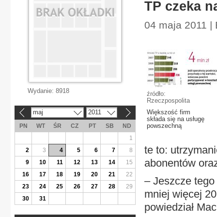
TP czeka n
04 maja 2011 | 
Wydanie:
8918
źródło:
Rzeczpospolita
maj
2011
Większość firm
«
»
składa się na usługę
powszechną
PN
WT
ŚR
CZ
PT
SB
ND
1
te to: utrzyman
2
3
4
5
6
7
8
abonentów oraz 
9
10
11
12
13
14
15
16
17
18
19
20
21
22
– Jeszcze tego 
23
24
25
26
27
28
29
mniej więcej 20
30
31
powiedział Maci