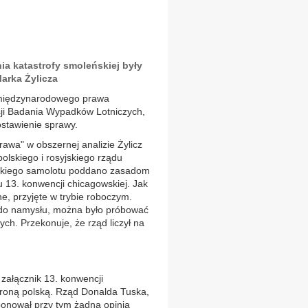
ia katastrofy smoleńskiej były
arka Żylicza
a międzynarodowego prawa
sji Badania Wypadków Lotniczych,
ostawienie sprawy.
wa" w obszernej analizie Żylicz
olskiego i rosyjskiego rządu
ckiego samolotu poddano zasadom
 13. konwencji chicagowskiej. Jak
ne, przyjęte w trybie roboczym.
s do namysłu, można było próbować
ych. Przekonuje, że rząd liczył na
 załącznik 13. konwencji
 stroną polską. Rząd Donalda Tuska,
sponował przy tym żadną opinią