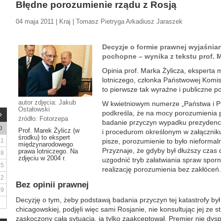
Błędne porozumienie rządu z Rosją
04 maja 2011 | Kraj | Tomasz Pietryga Arkadiusz Jaraszek
Decyzje o formie prawnej wyjaśnian
pochopne – wynika z tekstu prof. M
Opinia prof. Marka Żylicza, ekspert
lotniczego, członka Państwowej Komi
to pierwsze tak wyraźne i publiczne p
autor zdjęcia: Jakub
W kwietniowym numerze „Państwa i Pra
Ostałowski
podkreśla, że na mocy porozumienia p
źródło: Fotorzepa
badanie przyczyn wypadku prezyden
D
Prof. Marek Żylicz (w
i procedurom określonym w załączniku
środku) to ekspert
1
pisze, porozumienie to było nieformal
międzynarodowego
Przyznaje, że gdyby był dłuższy cza
prawa lotniczego. Na
8
zdjęciu w 2004 r.
uzgodnić tryb załatwiania spraw sporn
15
realizację porozumienia bez zakłóceń.
22
Bez opinii prawnej
29
Decyzję o tym, żeby podstawą badania przyczyn tej katastrofy był
chicagowskiej, podjęli więc sami Rosjanie, nie konsultując jej ze
zaskoczony całą sytuacją, ją tylko zaakceptował. Premier nie dy