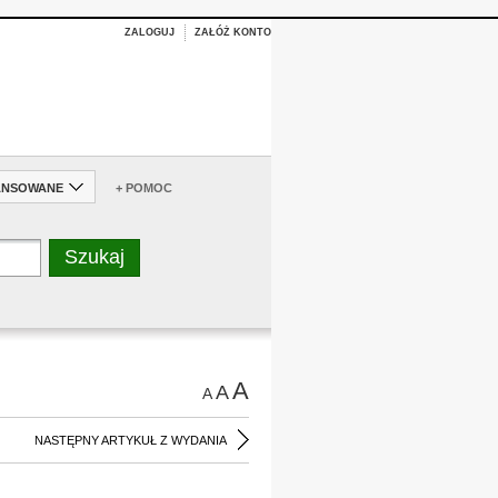
ZALOGUJ
ZAŁÓŻ KONTO
ANSOWANE
+ POMOC
A
A
A
NASTĘPNY ARTYKUŁ Z WYDANIA