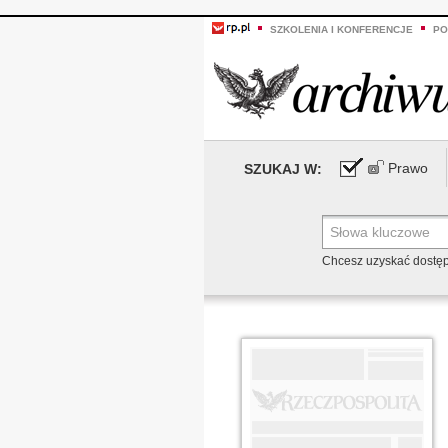
SZKOLENIA I KONFERENCJE
PO
Prawo
SZUKAJ W:
Chcesz uzyskać dostę