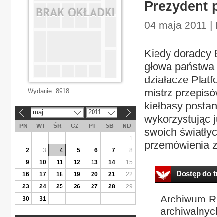
Prezydent p
04 maja 2011 | 
Kiedy doradcy 
głowa państwa 
działacze Platfo
mistrz przepisó
Wydanie:
8918
kiełbasy postan
maj
2011
«
»
wykorzystując j
PN
WT
ŚR
CZ
PT
SB
ND
swoich światły
1
przemówienia z 
2
3
4
5
6
7
8
9
10
11
12
13
14
15
Dostęp do tr
16
17
18
19
20
21
22
23
24
25
26
27
28
29
Archiwum Rz
30
31
archiwalnyc