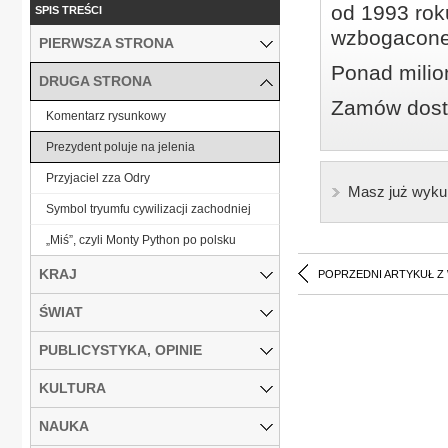
od 1993 roku
SPIS TREŚCI
wzbogacone
PIERWSZA STRONA
Ponad milio
DRUGA STRONA
Zamów dostę
Komentarz rysunkowy
Prezydent poluje na jelenia
Przyjaciel zza Odry
Masz już wyku
Symbol tryumfu cywilizacji zachodniej
„Miś”, czyli Monty Python po polsku
KRAJ
POPRZEDNI ARTYKUŁ Z
ŚWIAT
PUBLICYSTYKA, OPINIE
KULTURA
NAUKA