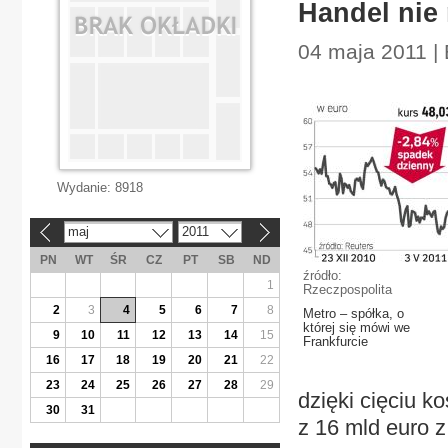
Handel nie
04 maja 2011 | 
Wydanie:
8918
maj
2011
«
»
PN
WT
ŚR
CZ
PT
SB
ND
źródło:
1
Rzeczpospolita
2
3
4
5
6
7
8
Metro – spółka, o
której się mówi we
9
10
11
12
13
14
15
Frankfurcie
16
17
18
19
20
21
22
23
24
25
26
27
28
29
dzięki cięciu k
30
31
z 16 mld euro 