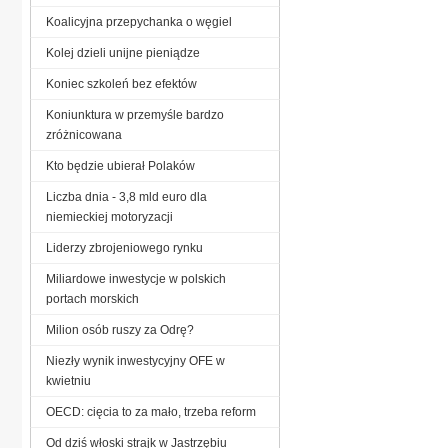
Koalicyjna przepychanka o węgiel
Kolej dzieli unijne pieniądze
Koniec szkoleń bez efektów
Koniunktura w przemyśle bardzo
zróżnicowana
Kto będzie ubierał Polaków
Liczba dnia - 3,8 mld euro dla
niemieckiej motoryzacji
Liderzy zbrojeniowego rynku
Miliardowe inwestycje w polskich
portach morskich
Milion osób ruszy za Odrę?
Niezły wynik inwestycyjny OFE w
kwietniu
OECD: cięcia to za mało, trzeba reform
Od dziś włoski strajk w Jastrzębiu