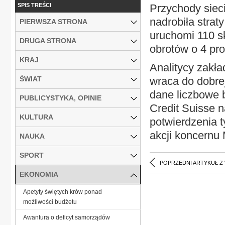
SPIS TREŚCI
Przychody sieci
nadrobiła strat
PIERWSZA STRONA
uruchomi 110 sk
DRUGA STRONA
obrotów o 4 pro
KRAJ
Analitycy zakł
ŚWIAT
wraca do dobre
dane liczbowe b
PUBLICYSTYKA, OPINIE
Credit Suisse n
KULTURA
potwierdzenia 
akcji koncernu 
NAUKA
SPORT
POPRZEDNI ARTYKUŁ Z
EKONOMIA
Apetyty świętych krów ponad
możliwości budżetu
Awantura o deficyt samorządów