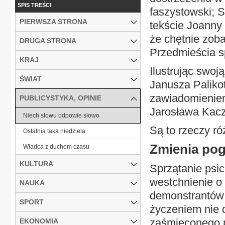
SPIS TREŚCI
faszystowski; 
PIERWSZA STRONA
tekście Joanny
że chętnie zob
DRUGA STRONA
Przedmieścia s
KRAJ
Ilustrując swoj
ŚWIAT
Janusza Palikot
zawiadomieniem
PUBLICYSTYKA, OPINIE
Jarosława Kacz
Niech słowu odpowie słowo
Są to rzeczy ró
Ostatnia taka niedziela
Zmienia pogl
Władca z duchem czasu
KULTURA
Sprzątanie psic
westchnienie o 
NAUKA
demonstrantów 
SPORT
życzeniem nie d
zaśmieconego p
EKONOMIA