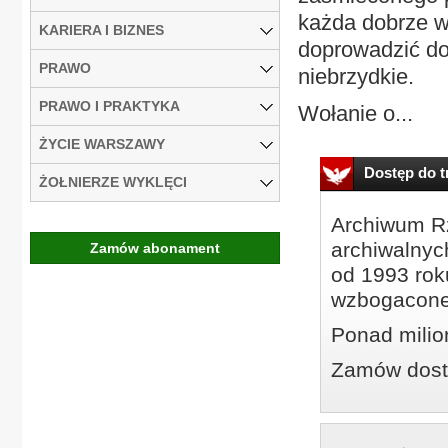
każda dobrze w
KARIERA I BIZNES
doprowadzić do 
PRAWO
niebrzydkie.
PRAWO I PRAKTYKA
Wołanie o...
ŻYCIE WARSZAWY
Dostęp do tr
ŻOŁNIERZE WYKLĘCI
Archiwum Rz
archiwalnyc
Zamów abonament
od 1993 roku
wzbogacone
Ponad milio
Zamów dostę