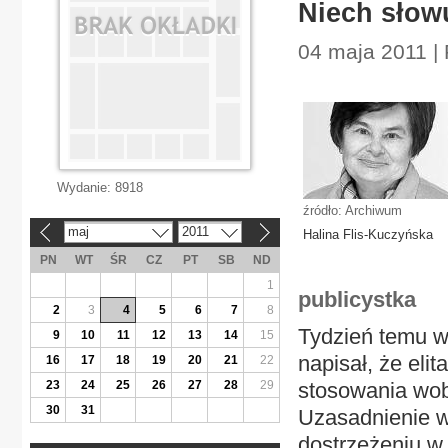
Niech słow
04 maja 2011 | 
Wydanie:
8918
źródło: Archiwum
maj
2011
Halina Flis-Kuczyńska
«
»
PN
WT
ŚR
CZ
PT
SB
ND
1
publicystka
2
3
4
5
6
7
8
Tydzień temu w
9
10
11
12
13
14
15
napisał, że el
16
17
18
19
20
21
22
23
24
25
26
27
28
29
stosowania wob
30
31
Uzasadnienie w
dostrzeżeniu w 