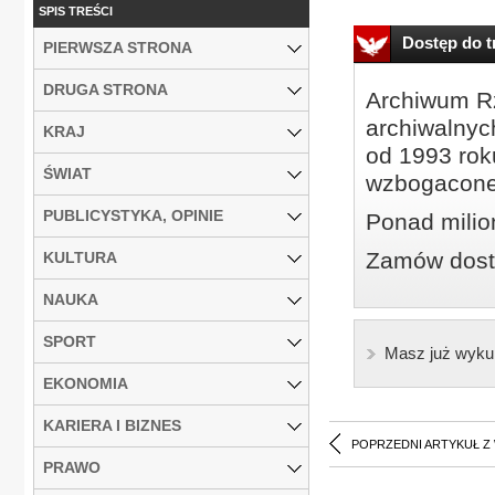
SPIS TREŚCI
Dostęp do tr
PIERWSZA STRONA
DRUGA STRONA
Archiwum Rz
archiwalnyc
KRAJ
od 1993 roku
ŚWIAT
wzbogacone
PUBLICYSTYKA, OPINIE
Ponad milio
Zamów dostę
KULTURA
NAUKA
SPORT
Masz już wyku
EKONOMIA
KARIERA I BIZNES
POPRZEDNI ARTYKUŁ Z
PRAWO