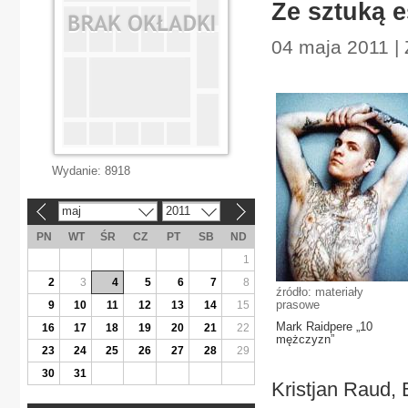
Ze sztuką e
04 maja 2011 |
Wydanie:
8918
maj
2011
«
»
PN
WT
ŚR
CZ
PT
SB
ND
1
2
3
4
5
6
7
8
źródło: materiały
prasowe
9
10
11
12
13
14
15
Mark Raidpere „10
16
17
18
19
20
21
22
mężczyzn”
23
24
25
26
27
28
29
30
31
Kristjan Raud, E