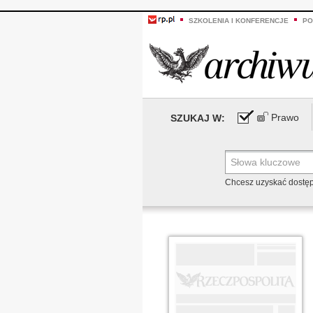
SZKOLENIA I KONFERENCJE
PO
Prawo
SZUKAJ W:
Chcesz uzyskać dostę