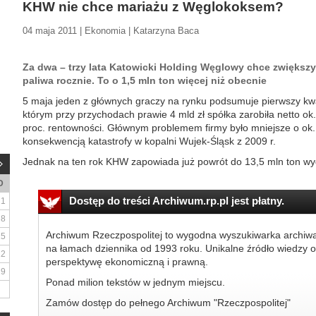
KHW nie chce mariażu z Węglokoksem?
04 maja 2011 | Ekonomia | Katarzyna Baca
Za dwa – trzy lata Katowicki Holding Węglowy chce zwiększy
paliwa rocznie. To o 1,5 mln ton więcej niż obecnie
5 maja jeden z głównych graczy na rynku podsumuje pierwszy kwar
którym przy przychodach prawie 4 mld zł spółka zarobiła netto ok
proc. rentowności. Głównym problemem firmy było mniejsze o ok.
konsekwencją katastrofy w kopalni Wujek-Śląsk z 2009 r.
Jednak na ten rok KHW zapowiada już powrót do 13,5 mln ton wyd
D
Dostęp do treści Archiwum.rp.pl jest płatny.
1
8
Archiwum Rzeczpospolitej to wygodna wyszukiwarka archiw
15
na łamach dziennika od 1993 roku. Unikalne źródło wiedzy o
22
perspektywę ekonomiczną i prawną.
29
Ponad milion tekstów w jednym miejscu.
Zamów dostęp do pełnego Archiwum "Rzeczpospolitej"