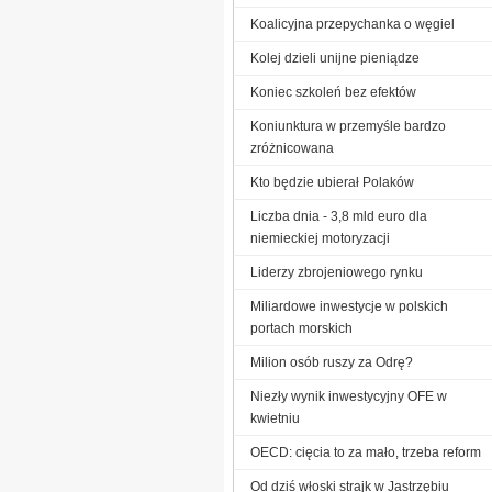
Koalicyjna przepychanka o węgiel
Kolej dzieli unijne pieniądze
Koniec szkoleń bez efektów
Koniunktura w przemyśle bardzo
zróżnicowana
Kto będzie ubierał Polaków
Liczba dnia - 3,8 mld euro dla
niemieckiej motoryzacji
Liderzy zbrojeniowego rynku
Miliardowe inwestycje w polskich
portach morskich
Milion osób ruszy za Odrę?
Niezły wynik inwestycyjny OFE w
kwietniu
OECD: cięcia to za mało, trzeba reform
Od dziś włoski strajk w Jastrzębiu