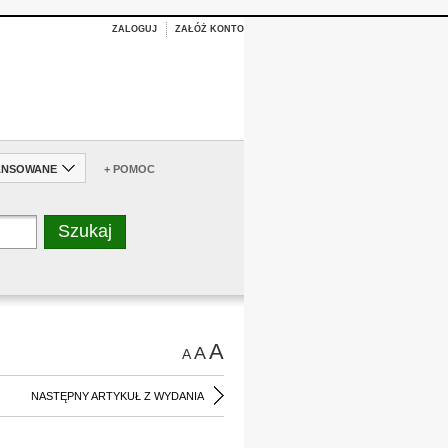
ZALOGUJ
ZAŁÓŻ KONTO
ANSOWANE
+ POMOC
A
A
A
NASTĘPNY ARTYKUŁ Z WYDANIA