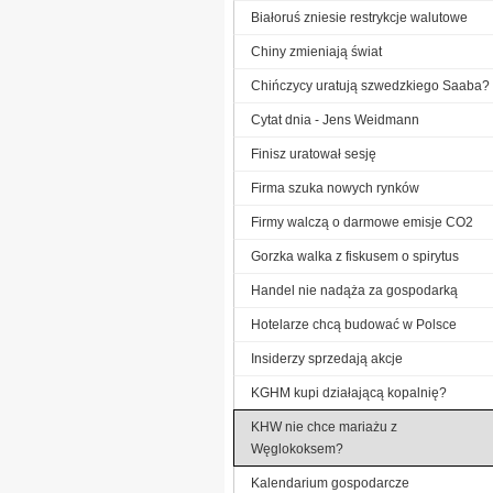
Białoruś zniesie restrykcje walutowe
Chiny zmieniają świat
Chińczycy uratują szwedzkiego Saaba?
Cytat dnia - Jens Weidmann
Finisz uratował sesję
Firma szuka nowych rynków
Firmy walczą o darmowe emisje CO2
Gorzka walka z fiskusem o spirytus
Handel nie nadąża za gospodarką
Hotelarze chcą budować w Polsce
Insiderzy sprzedają akcje
KGHM kupi działającą kopalnię?
KHW nie chce mariażu z
Węglokoksem?
Kalendarium gospodarcze