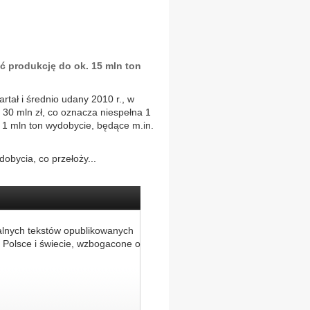
ć produkcję do ok. 15 mln ton
tał i średnio udany 2010 r., w
. 30 mln zł, co oznacza niespełna 1
 1 mln ton wydobycie, będące m.in.
obycia, co przełoży...
alnych tekstów opublikowanych
 Polsce i świecie, wzbogacone o