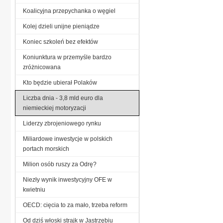
Koalicyjna przepychanka o węgiel
Kolej dzieli unijne pieniądze
Koniec szkoleń bez efektów
Koniunktura w przemyśle bardzo
zróżnicowana
Kto będzie ubierał Polaków
Liczba dnia - 3,8 mld euro dla
niemieckiej motoryzacji
Liderzy zbrojeniowego rynku
Miliardowe inwestycje w polskich
portach morskich
Milion osób ruszy za Odrę?
Niezły wynik inwestycyjny OFE w
kwietniu
OECD: cięcia to za mało, trzeba reform
Od dziś włoski strajk w Jastrzębiu