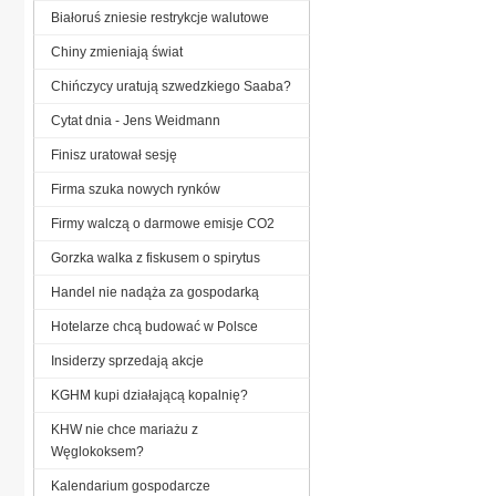
Białoruś zniesie restrykcje walutowe
Chiny zmieniają świat
Chińczycy uratują szwedzkiego Saaba?
Cytat dnia - Jens Weidmann
Finisz uratował sesję
Firma szuka nowych rynków
Firmy walczą o darmowe emisje CO2
Gorzka walka z fiskusem o spirytus
Handel nie nadąża za gospodarką
Hotelarze chcą budować w Polsce
Insiderzy sprzedają akcje
KGHM kupi działającą kopalnię?
KHW nie chce mariażu z
Węglokoksem?
Kalendarium gospodarcze