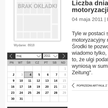
Liczba dnia
motoryzacj
04 maja 2011 |
Tyle w postaci
motoryzacyjny 
Wydanie:
8918
Środki te pozwo
wiadomo tylko,
maj
2011
«
»
to, że ulgi po
PN
WT
ŚR
CZ
PT
SB
ND
wyniosą w sumi
1
Zeitung".
2
3
4
5
6
7
8
9
10
11
12
13
14
15
POPRZEDNI ARTYKUŁ Z
16
17
18
19
20
21
22
23
24
25
26
27
28
29
30
31