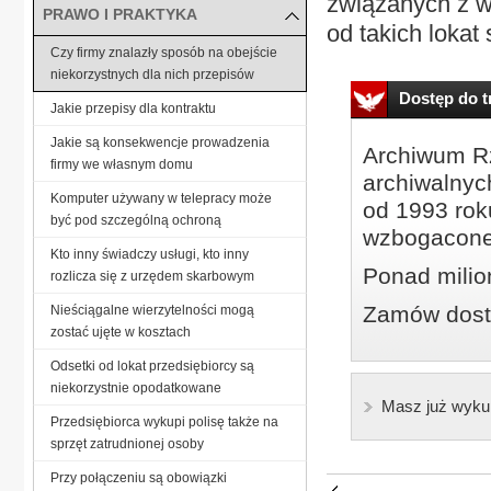
związanych z w
PRAWO I PRAKTYKA
od takich lokat
Czy firmy znalazły sposób na obejście
niekorzystnych dla nich przepisów
Dostęp do tr
Jakie przepisy dla kontraktu
Jakie są konsekwencje prowadzenia
Archiwum Rz
firmy we własnym domu
archiwalnyc
Komputer używany w telepracy może
od 1993 roku
być pod szczególną ochroną
wzbogacone
Kto inny świadczy usługi, kto inny
Ponad milio
rozlicza się z urzędem skarbowym
Zamów dostę
Nieściągalne wierzytelności mogą
zostać ujęte w kosztach
Odsetki od lokat przedsiębiorcy są
niekorzystnie opodatkowane
Masz już wyku
Przedsiębiorca wykupi polisę także na
sprzęt zatrudnionej osoby
Przy połączeniu są obowiązki