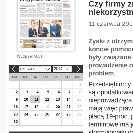
Czy firmy z
niekorzyst
11 czerwca 2014
Zyski z utrzy
koncie pomocni
były związane 
Wydanie:
9861
prowadzenie 
czerwiec
2014
«
»
problem.
PN
WT
ŚR
CZ
PT
SB
ND
Przedsiębiorcy 
1
są opodatkowane
2
3
4
5
6
7
8
nieprowadząca d
9
10
11
12
13
14
15
mają więc praw
16
17
18
19
20
21
22
23
24
25
26
27
28
29
płacą 19-proc. 
30
terminowe ma j
sformułowały do