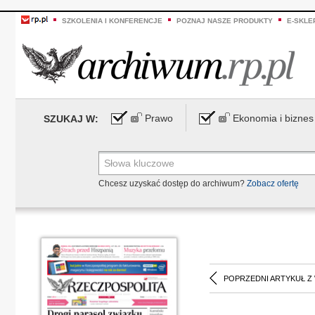
SZKOLENIA I KONFERENCJE
POZNAJ NASZE PRODUKTY
E-SKLE
Prawo
Ekonomia i biznes
SZUKAJ W:
Chcesz uzyskać dostęp do archiwum?
Zobacz ofertę
POPRZEDNI ARTYKUŁ Z