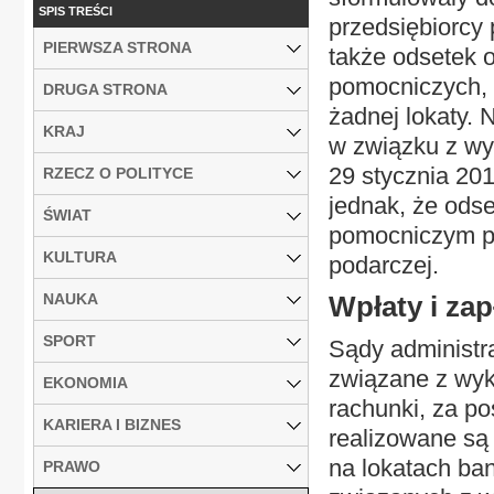
SPIS TREŚCI
przedsiębiorcy
PIERWSZA STRONA
także odsetek 
pomocniczych, n
DRUGA STRONA
żadnej lokaty.
KRAJ
w związku z wy
29 stycznia 20
RZECZ O POLITYCE
jednak, że ods
ŚWIAT
pomocniczym pr
KULTURA
podarczej.
NAUKA
Wpłaty i zap
SPORT
Sądy administr
związane z wyk
EKONOMIA
rachunki, za p
KARIERA I BIZNES
realizowane są 
na lokatach ba
PRAWO