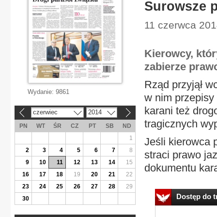
Surowsze p
11 czerwca 201
Kierowcy, któ
zabierze prawo
Rząd przyjął wc
Wydanie:
9861
w nim przepisy 
karani też drog
czerwiec
2014
«
»
tragicznych wy
PN
WT
ŚR
CZ
PT
SB
ND
1
Jeśli kierowca 
2
3
4
5
6
7
8
straci prawo ja
9
10
11
12
13
14
15
dokumentu kara
16
17
18
19
20
21
22
23
24
25
26
27
28
29
Dostęp do tr
30