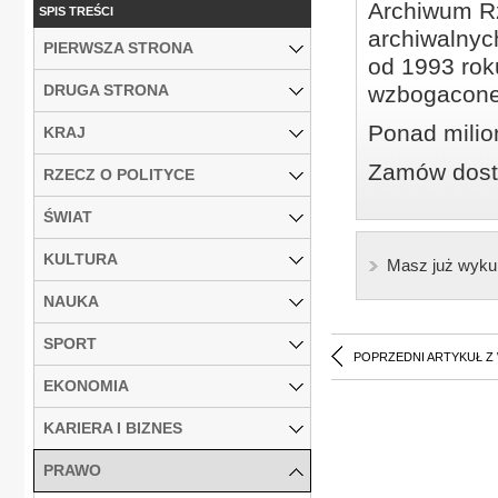
Archiwum Rz
SPIS TREŚCI
archiwalnyc
PIERWSZA STRONA
od 1993 roku
DRUGA STRONA
wzbogacone
Ponad milio
KRAJ
Zamów dostę
RZECZ O POLITYCE
ŚWIAT
KULTURA
Masz już wyku
NAUKA
SPORT
POPRZEDNI ARTYKUŁ Z
EKONOMIA
KARIERA I BIZNES
PRAWO