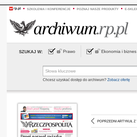
SZKOLENIA I KONFERENCJE
POZNAJ NASZE PRODUKTY
E-SKLE
Prawo
Ekonomia i biznes
SZUKAJ W:
Chcesz uzyskać dostęp do archiwum?
Zobacz ofertę
POPRZEDNI ARTYKUŁ Z