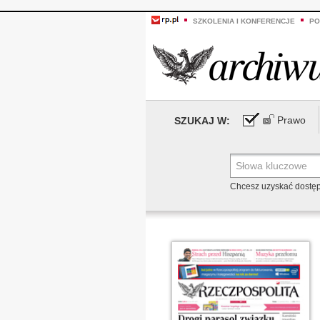
SZKOLENIA I KONFERENCJE
PO
Prawo
SZUKAJ W:
Chcesz uzyskać dostę