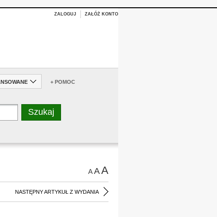
ZALOGUJ
ZAŁÓŻ KONTO
ANSOWANE
+ POMOC
A
A
A
NASTĘPNY ARTYKUŁ Z WYDANIA