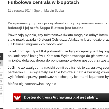
Futbolowa centrala w kłopotach
11 czerwca 2014 | Sport | Marcin Szuba
Po ujawnionym przez prasę skandalu z przyznaniem mundial
federacji i jej szefa Seppa Blattera jest fatalna.
Powracają pytania, czy mistrzostwa świata mogą się odbyć latem 
stale przekraczała 40 stopni Celsjusza. A także w kraju, gdzie p
już kilkuset imigranckich robotników.
Jeżeli Komisja Etyki FIFA potwierdzi, że były wiceprezydent tej
nakłonił część kolegów z Komitetu Wykonawczego do głosowania 
milionów dolarów, droga do ponownego wyboru gospodarza zosta
D
Jeśli nie ze względu na naciski opinii publicznej, to za sprawą sp
1
partnerów FIFA (wyłamały się linie lotnicze z Zatoki Perskiej) ośw
8
wyjaśnienia sprawy, ponieważ nie chcą, by ich marki kojarzone był
15
Można się zastanawiać, czy nie...
22
29
Dostęp do treści Archiwum.rp.pl jest płatny.