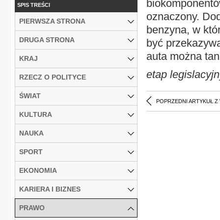
biokomponentów
SPIS TREŚCI
oznaczony. Doda
PIERWSZA STRONA
benzyna, w któr
DRUGA STRONA
być przekazywan
auta można tan
KRAJ
etap legislacyjn
RZECZ O POLITYCE
ŚWIAT
POPRZEDNI ARTYKUŁ Z
KULTURA
NAUKA
SPORT
EKONOMIA
KARIERA I BIZNES
PRAWO