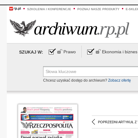
SZKOLENIA I KONFERENCJE
POZNAJ NASZE PRODUKTY
E-SKLE
Prawo
Ekonomia i biznes
SZUKAJ W:
Chcesz uzyskać dostęp do archiwum?
Zobacz ofertę
POPRZEDNI ARTYKUŁ Z