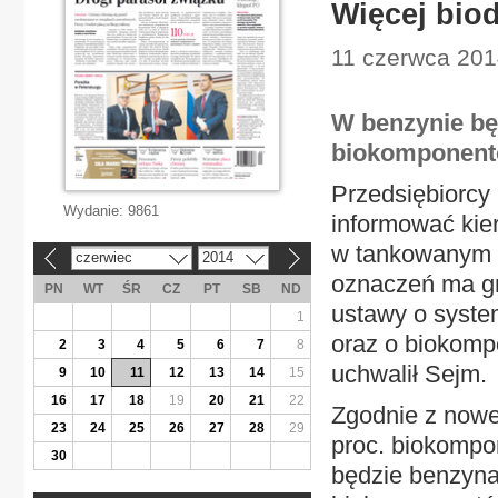
Więcej bio
11 czerwca 2014
W benzynie będ
biokomponent
Przedsiębiorcy
Wydanie:
9861
informować kier
w tankowanym p
czerwiec
2014
«
»
oznaczeń ma gro
PN
WT
ŚR
CZ
PT
SB
ND
ustawy o system
1
oraz o biokompo
2
3
4
5
6
7
8
uchwalił Sejm.
9
10
11
12
13
14
15
16
17
18
19
20
21
22
Zgodnie z nowe
23
24
25
26
27
28
29
proc. biokompom
30
będzie benzyna,