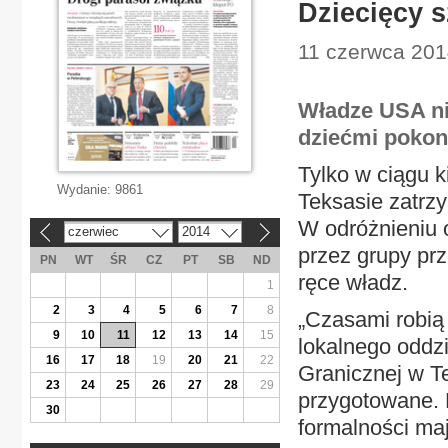
Dziecięcy 
11 czerwca 201
Władze USA nie
dziećmi pokon
Tylko w ciągu k
Wydanie:
9861
Teksasie zatrzy
W odróżnieniu 
czerwiec
2014
«
»
przez grupy prz
PN
WT
ŚR
CZ
PT
SB
ND
ręce władz.
1
2
3
4
5
6
7
8
„Czasami robią
9
10
11
12
13
14
15
lokalnego oddz
16
17
18
19
20
21
22
Granicznej w T
23
24
25
26
27
28
29
przygotowane. D
30
formalności maj