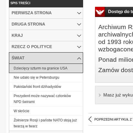
SPIS TREŚCI
Dostęp do tr
PIERWSZA STRONA
DRUGA STRONA
Archiwum Rz
archiwalnyc
KRAJ
od 1993 roku
RZECZ O POLITYCE
wzbogacone
ŚWIAT
Ponad milio
Dziecięcy szturm na granice USA
Zamów dostę
Nie udało się w Petersburgu
Pakistański front dżihadystów
Masz już wyku
Prezydent może nazywać członków
NPD świrami
W skrócie
POPRZEDNI ARTYKUŁ Z
Żołnierze Rosji i państw NATO stoją już
twarzą w twarz