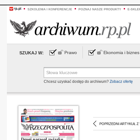
SZKOLENIA I KONFERENCJE
POZNAJ NASZE PRODUKTY
E-SKLE
Prawo
Ekonomia i biznes
SZUKAJ W:
Chcesz uzyskać dostęp do archiwum?
Zobacz ofertę
POPRZEDNI ARTYKUŁ Z