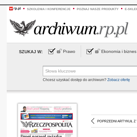
SZKOLENIA I KONFERENCJE
POZNAJ NASZE PRODUKTY
E-SKLE
Prawo
Ekonomia i biznes
SZUKAJ W:
Chcesz uzyskać dostęp do archiwum?
Zobacz ofertę
POPRZEDNI ARTYKUŁ Z