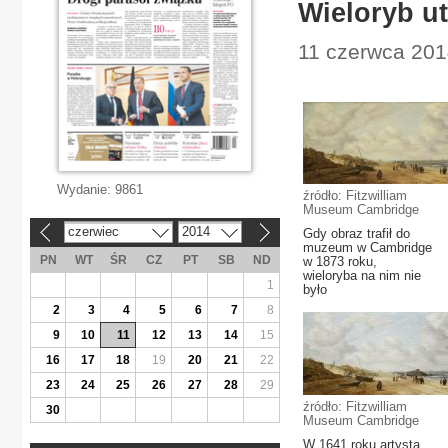
Wieloryb u
11 czerwca 2014
Wydanie:
9861
źródło: Fitzwilliam
Museum Cambridge
czerwiec
2014
Gdy obraz trafił do
«
»
muzeum w Cambridge
PN
WT
ŚR
CZ
PT
SB
ND
w 1873 roku,
wieloryba na nim nie
1
było
2
3
4
5
6
7
8
9
10
11
12
13
14
15
16
17
18
19
20
21
22
23
24
25
26
27
28
29
źródło: Fitzwilliam
30
Museum Cambridge
W 1641 roku artysta