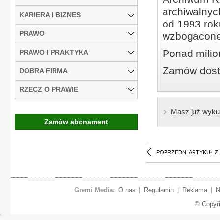
archiwalnyc
KARIERA I BIZNES
od 1993 roku
PRAWO
wzbogacone
Ponad milio
PRAWO I PRAKTYKA
Zamów dostę
DOBRA FIRMA
RZECZ O PRAWIE
Masz już wyku
Zamów abonament
POPRZEDNI ARTYKUŁ Z
Gremi Media:
O nas
|
Regulamin
|
Reklama
|
N
© Copyr