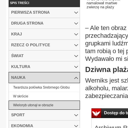
namalował martwe
SPIS TREŚCI
zwierzę na plaży
PIERWSZA STRONA
DRUGA STRONA
– Ale ten obraz
KRAJ
przechadzającym
grupkami ludźm
RZECZ O POLITYCE
tam robią o tej
ŚWIAT
Wydawało mi si
KULTURA
Dziwna plaż
NAUKA
Werniks jest sz
alkoholu, malar
Twardsza połówka Srebrnego Globu
zabezpieczania
W skrócie
Wieloryb utonął w obrazie
Dostęp do tr
SPORT
EKONOMIA
Archiwum Rz