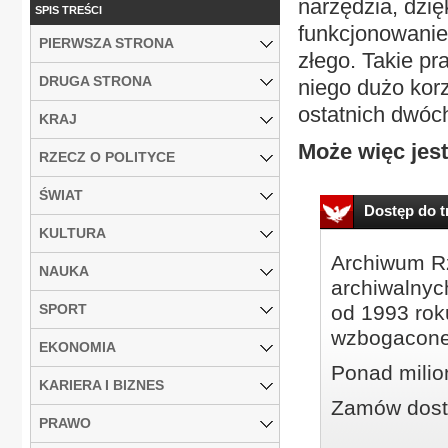
narzędzia, dzi
SPIS TREŚCI
funkcjonowanie
PIERWSZA STRONA
złego. Takie pr
DRUGA STRONA
niego dużo korz
ostatnich dwóch
KRAJ
Może więc jest
RZECZ O POLITYCE
ŚWIAT
Dostęp do tr
KULTURA
Archiwum Rz
NAUKA
archiwalnyc
SPORT
od 1993 roku
wzbogacone
EKONOMIA
Ponad milio
KARIERA I BIZNES
Zamów dostę
PRAWO