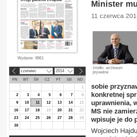
Minister m
11 czerwca 201
Wydanie:
9861
źródło: archiwum
czerwiec
2014
«
»
prywatne
PN
WT
ŚR
CZ
PT
SB
ND
sobie przyzna
1
konkretnej sp
2
3
4
5
6
7
8
uprawnienia, w
9
10
11
12
13
14
15
MS nie zamier
16
17
18
19
20
21
22
23
24
25
26
27
28
29
wpisuje je do 
30
Wojciech Hajdu