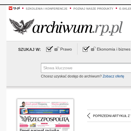
SZKOLENIA I KONFERENCJE
POZNAJ NASZE PRODUKTY
E-SKLE
Prawo
Ekonomia i biznes
SZUKAJ W:
Chcesz uzyskać dostęp do archiwum?
Zobacz ofertę
POPRZEDNI ARTYKUŁ Z