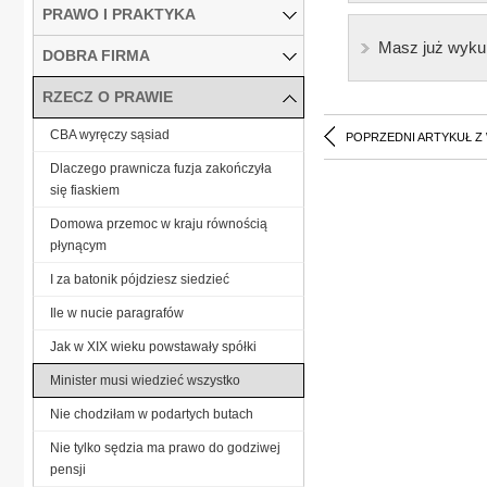
PRAWO I PRAKTYKA
Masz już wyku
DOBRA FIRMA
RZECZ O PRAWIE
CBA wyręczy sąsiad
POPRZEDNI ARTYKUŁ Z
Dlaczego prawnicza fuzja zakończyła
się fiaskiem
Domowa przemoc w kraju równością
płynącym
I za batonik pójdziesz siedzieć
Ile w nucie paragrafów
Jak w XIX wieku powstawały spółki
Minister musi wiedzieć wszystko
Nie chodziłam w podartych butach
Nie tylko sędzia ma prawo do godziwej
pensji