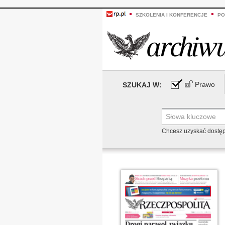
SZKOLENIA I KONFERENCJE
PO
Prawo
SZUKAJ W:
Chcesz uzyskać dostę