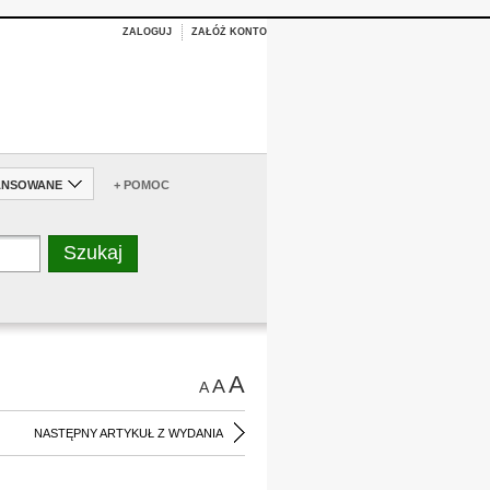
ZALOGUJ
ZAŁÓŻ KONTO
ANSOWANE
+ POMOC
A
A
A
NASTĘPNY ARTYKUŁ Z WYDANIA