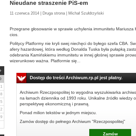
Nieudane straszenie PiS-em
11 czerwca 2014 | Druga strona | Michał Szułdrzyński
Przegrane głosowanie w sprawie uchylenia immunitetu Mariusza 
cios.
Politycy Platformy nie kryli swej niechęci do byłego szefa CBA. Sw
afery hazardowej, która według Donalda Tuska była pułapką zast
odebrania Kamińskiemu immunitetu w innej głośnej sprawie prow
wizerunkowo ważna. Platformie się...
Dostęp do treści Archiwum.rp.pl jest płatny.
D
1
Archiwum Rzeczpospolitej to wygodna wyszukiwarka archiw
8
na łamach dziennika od 1993 roku. Unikalne źródło wiedzy o
15
perspektywę ekonomiczną i prawną.
22
Ponad milion tekstów w jednym miejscu.
29
Zamów dostęp do pełnego Archiwum "Rzeczpospolitej"
Zamów