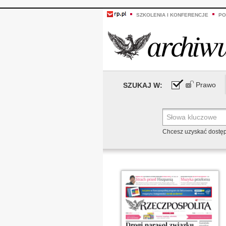
SZKOLENIA I KONFERENCJE
PO
Prawo
SZUKAJ W:
Chcesz uzyskać dostę