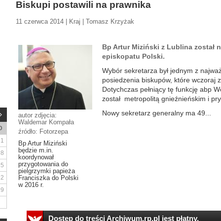
Biskupi postawili na prawnika
11 czerwca 2014 | Kraj | Tomasz Krzyżak
Bp Artur Miziński z Lublina zosta
episkopatu Polski.
Wybór sekretarza był jednym z najw
posiedzenia biskupów, które wczoraj 
Dotychczas pełniący tę funkcję abp W
został metropolitą gnieźnieńskim i p
Nowy sekretarz generalny ma 49...
autor zdjęcia:
Waldemar Kompała
D
źródło: Fotorzepa
1
Bp Artur Miziński
będzie m.in.
8
koordynował
przygotowania do
15
pielgrzymki papieża
22
Franciszka do Polski
w 2016 r.
29
Dostęp do treści Archiwum.rp.pl jest płatny.