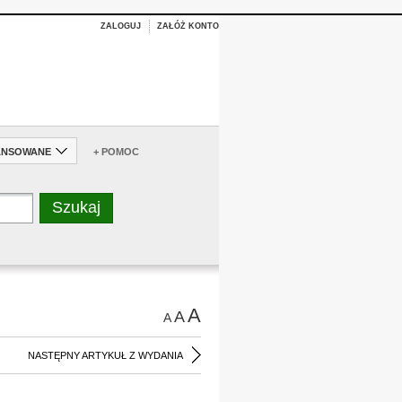
ZALOGUJ
ZAŁÓŻ KONTO
ANSOWANE
+ POMOC
A
A
A
NASTĘPNY ARTYKUŁ Z WYDANIA