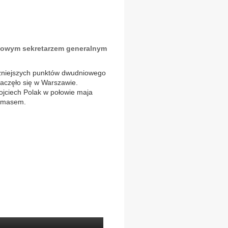
ł nowym sekretarzem generalnym
ażniejszych punktów dwudniowego
zaczęło się w Warszawie.
ojciech Polak w połowie maja
rymasem.