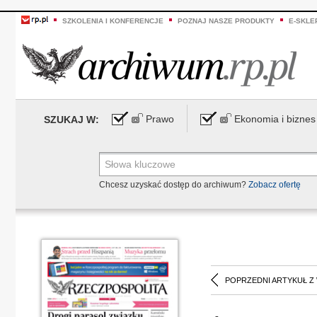
SZKOLENIA I KONFERENCJE
POZNAJ NASZE PRODUKTY
E-SKLE
Prawo
Ekonomia i biznes
SZUKAJ W:
Chcesz uzyskać dostęp do archiwum?
Zobacz ofertę
POPRZEDNI ARTYKUŁ Z