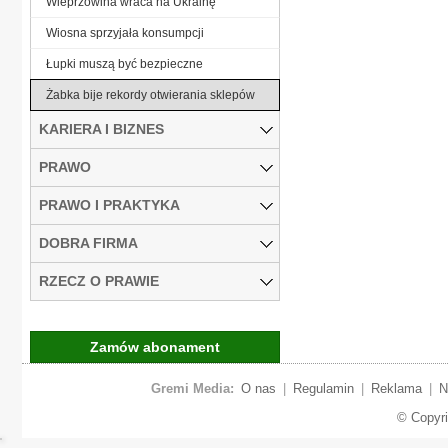
Wieprzowina wraca na Ukrainę
Wiosna sprzyjała konsumpcji
Łupki muszą być bezpieczne
Żabka bije rekordy otwierania sklepów
KARIERA I BIZNES
PRAWO
PRAWO I PRAKTYKA
DOBRA FIRMA
RZECZ O PRAWIE
Zamów abonament
Gremi Media:
O nas
|
Regulamin
|
Reklama
|
N
© Copyr