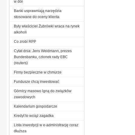
w dół
Banki usprawniają narzędzia
stosowane do oceny klienta
Były właściciel Żubrówki wraca na rynek
alkoholi
Co zrobi RPP
Cytat dnia: Jens Weidmann, prezes
Bundesbanku, członek rady EBC
(reuters)
Firmy bezpieczne w chmurze
Fundusze chcą inwestować
Górnicy masowo lgną do związków
zawodowych
Kalendarium gospodarcze
Kredyt to wciąż zagadka
Lista inwestycji w e-administrację coraz
dłuższa