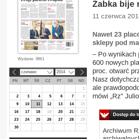
Żabka bije 
11 czerwca 201
Nawet 23 plac
sklepy pod ma
– Po wynikach 
Wydanie:
9861
600 nowych pla
proc. otwarć pr
czerwiec
2014
«
»
Nasz dotychcza
PN
WT
ŚR
CZ
PT
SB
ND
ale prawdopodo
1
mówi „Rz" Julio
2
3
4
5
6
7
8
9
10
11
12
13
14
15
16
17
18
19
20
21
22
Dostęp do tr
23
24
25
26
27
28
29
30
Archiwum Rz
archiwalnyc