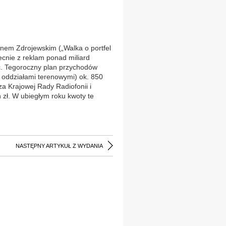
nem Zdrojewskim („Walka o portfel
becnie z reklam ponad miliard
ć. Tegoroczny plan przychodów
 oddziałami terenowymi) ok. 850
za Krajowej Rady Radiofonii i
n zł. W ubiegłym roku kwoty te
NASTĘPNY ARTYKUŁ Z WYDANIA