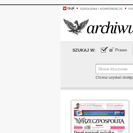
SZKOLENIA I KONFERENCJE
PO
Prawo
SZUKAJ W:
Chcesz uzyskać dostę