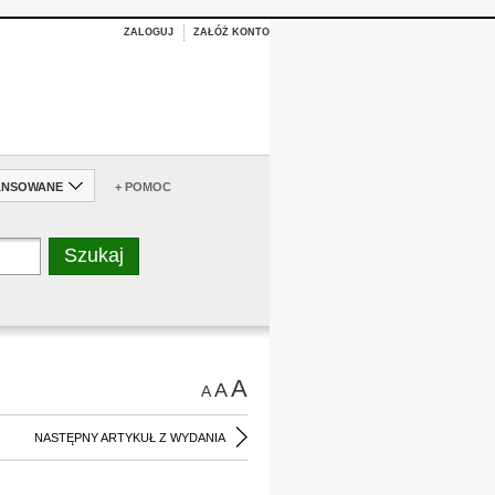
ZALOGUJ
ZAŁÓŻ KONTO
ANSOWANE
+ POMOC
A
A
A
NASTĘPNY ARTYKUŁ Z WYDANIA