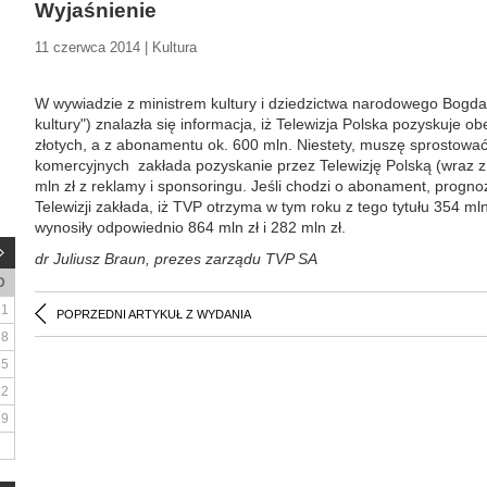
Wyjaśnienie
11 czerwca 2014 | Kultura
W wywiadzie z ministrem kultury i dziedzictwa narodowego Bogda
kultury") znalazła się informacja, iż Telewizja Polska pozyskuje o
złotych, a z abonamentu ok. 600 mln. Niestety, muszę sprostowa
komercyjnych zakłada pozyskanie przez Telewizję Polską (wraz z
mln zł z reklamy i sponsoringu. Jeśli chodzi o abonament, progno
Telewizji zakłada, iż TVP otrzyma w tym roku z tego tytułu 354 ml
wynosiły odpowiednio 864 mln zł i 282 mln zł.
dr Juliusz Braun, prezes zarządu TVP SA
D
1
POPRZEDNI ARTYKUŁ Z WYDANIA
8
15
22
29