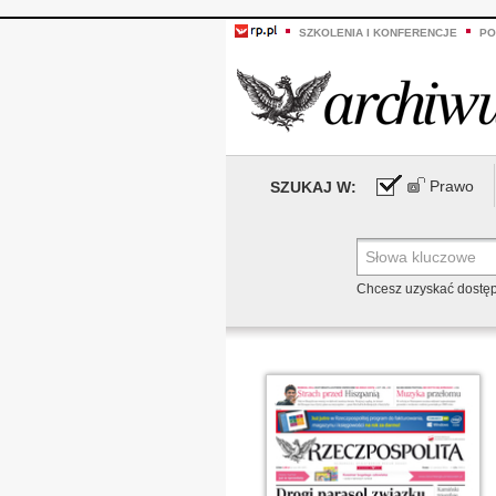
SZKOLENIA I KONFERENCJE
PO
Prawo
SZUKAJ W:
Chcesz uzyskać dostę