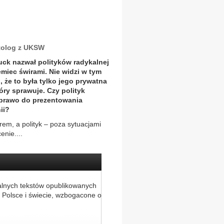
tolog z UKSW
ck nazwał polityków radykalnej
miec świrami. Nie widzi w tym
, że to była tylko jego prywatna
óry sprawuje. Czy polityk
 prawo do prezentowania
ii?
atrem, a polityk – poza sytuacjami
enie....
alnych tekstów opublikowanych
 Polsce i świecie, wzbogacone o