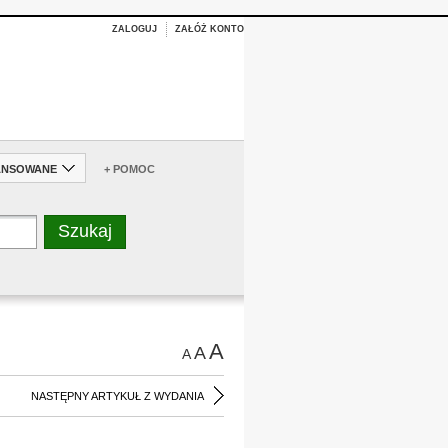
ZALOGUJ
ZAŁÓŻ KONTO
ANSOWANE
+ POMOC
A
A
A
NASTĘPNY ARTYKUŁ Z WYDANIA