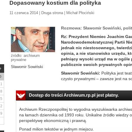
Dopasowany kostium dla polityka
11 czerwca 2014 | Druga strona | Michał Płociński
Rozmowa: Sławomir Sowiński, poli
Rz: Prezydent Niemiec Joachim Gau
Narodowodemokratycznej Partii Nie
jednak nic niestosownego, twierdzi
opinia, a nie stanowisko urzędu, kt
źródło: archiwum
pełniący wysoki urząd ma w ogóle
prywatne
publicznie swoich prywatnych opin
Sławomir Sowiński
Sławomir Sowiński:
Polityka jest te
D
czysto prywatnymi – zawsze jest na sc
1
8
Dostęp do treści Archiwum.rp.pl jest płatny.
15
22
Archiwum Rzeczpospolitej to wygodna wyszukiwarka archiw
29
na łamach dziennika od 1993 roku. Unikalne źródło wiedzy o
perspektywę ekonomiczną i prawną.
Ponad milion tekstów w jednym miejscu.