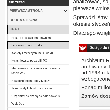
analizować, są 
SPIS TREŚCI
pierwsze wniosk
PIERWSZA STRONA
Sprawdziliśmy,
DRUGA STRONA
okresie stycze
KRAJ
Dlaczego wzięl
Biskupi postawili na prawnika
Fenomen urlopu Tuska
Dostęp do tr
Kobiety i mężczyźni na suwaku
Archiwum Rz
Kwaśniewscy podzielili PO
archiwalnyc
Macierewicz na razie nie odpowie za
od 1993 roku
raport WSI
wzbogacone
Nowocześni patrioci z Milicza
Ponad milio
Te nagrody to hołd dla Kresów
Zamów dostę
Urzędnicy pojeżdżą po naładowaniu
W skrócie