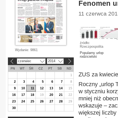
Fenomen u
11 czerwca 2014
źródło:
Rzeczpospolita
Wydanie:
9861
Popularny urlop
rodzicielski
czerwiec
2014
«
»
PN
WT
ŚR
CZ
PT
SB
ND
ZUS za kwiecie
1
2
3
4
5
6
7
8
Roczny „urlop 
9
10
11
12
13
14
15
w styczniu korz
16
17
18
19
20
21
22
mniej niż obecn
23
24
25
26
27
28
29
wskazuje – zacz
30
większej liczby