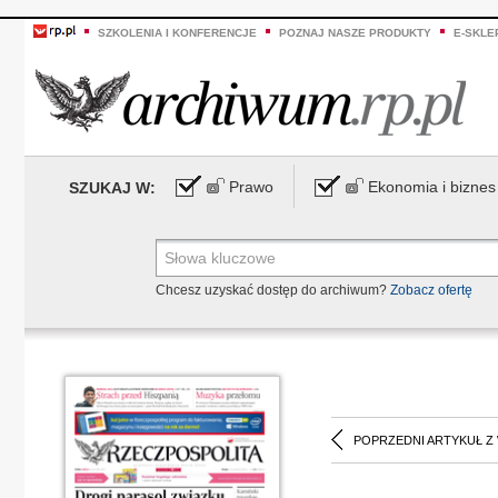
SZKOLENIA I KONFERENCJE
POZNAJ NASZE PRODUKTY
E-SKLE
Prawo
Ekonomia i biznes
SZUKAJ W:
Chcesz uzyskać dostęp do archiwum?
Zobacz ofertę
POPRZEDNI ARTYKUŁ Z