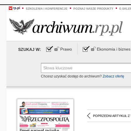
SZKOLENIA I KONFERENCJE
POZNAJ NASZE PRODUKTY
E-SKLE
Prawo
Ekonomia i biznes
SZUKAJ W:
Chcesz uzyskać dostęp do archiwum?
Zobacz ofertę
POPRZEDNI ARTYKUŁ Z