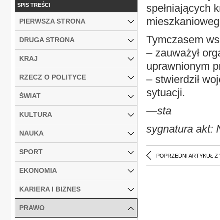
SPIS TREŚCI
spełniających k
mieszkanioweg
PIERWSZA STRONA
Tymczasem wsp
DRUGA STRONA
– zauważył org
KRAJ
uprawnionym pr
RZECZ O POLITYCE
– stwierdził w
sytuacji.
ŚWIAT
—sta
KULTURA
sygnatura akt:
NAUKA
SPORT
POPRZEDNI ARTYKUŁ Z
EKONOMIA
KARIERA I BIZNES
PRAWO