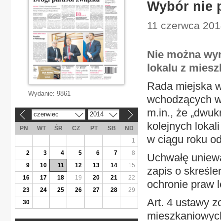
Wybór nie 
11 czerwca 201
Nie można wy
lokalu z mies
Rada miejska w
Wydanie:
9861
wchodzących w 
m.in., że „dwu
czerwiec
2014
«
»
kolejnych loka
PN
WT
ŚR
CZ
PT
SB
ND
w ciągu roku o
1
2
3
4
5
6
7
8
Uchwałę uniew
9
10
11
12
13
14
15
zapis o skreśle
16
17
18
19
20
21
22
ochronie praw l
23
24
25
26
27
28
29
Art. 4 ustawy 
30
mieszkaniowyc