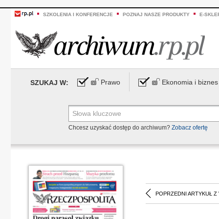
SZKOLENIA I KONFERENCJE
POZNAJ NASZE PRODUKTY
E-SKLE
Prawo
Ekonomia i biznes
SZUKAJ W:
Chcesz uzyskać dostęp do archiwum?
Zobacz ofertę
POPRZEDNI ARTYKUŁ Z