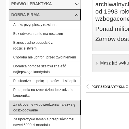
archiwalnyc
PRAWO I PRAKTYKA
od 1993 roku
DOBRA FIRMA
wzbogacone
Aneks przyspieszy rozstanie
Ponad milio
Bez odwołania nie ma roszczeń
Zamów dostę
Biznes trudno pogodzić z
rodzicielstwem
Choroba nie uchroni przed zwolnieniem
Masz już wyku
Doradca pomoże szefowi znaleźć
najlepszego kandydata
Po skardze inspekcja prześwietli sklepik
POPRZEDNI ARTYKUŁ Z
Potrącenia na rzecz dzieci bez udziału
komornika
Za skrócenie wypowiedzenia należy się
odszkodowanie
Za uporczywe łamanie przepisów grozi
nawet 5000 zł mandatu