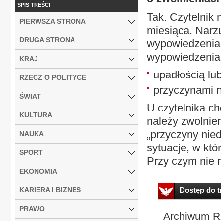
SPIS TREŚCI
Tak. Czytelnik
PIERWSZA STRONA
miesiąca. Narz
DRUGA STRONA
wypowiedzenia 
wypowiedzenia
KRAJ
upadłością lu
RZECZ O POLITYCE
przyczynami 
ŚWIAT
U czytelnika ch
KULTURA
należy zwolnie
„przyczyny nie
NAUKA
sytuacje, w któ
SPORT
Przy czym nie m
EKONOMIA
KARIERA I BIZNES
Dostęp do tr
PRAWO
Archiwum Rz