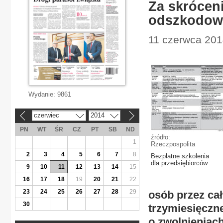
Za skrócen
odszkodow
11 czerwca 201
Wydanie:
9861
czerwiec
2014
«
»
PN
WT
ŚR
CZ
PT
SB
ND
źródło:
1
Rzeczpospolita
2
3
4
5
6
7
8
Bezpłatne szkolenia
dla przedsiębiorców
9
10
11
12
13
14
15
16
17
18
19
20
21
22
23
24
25
26
27
28
29
osób przez ca
30
trzymiesięczn
o zwolnieniac