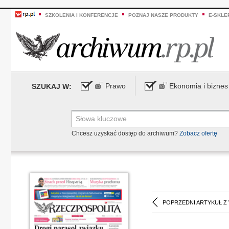
SZKOLENIA I KONFERENCJE
POZNAJ NASZE PRODUKTY
E-SKLE
Prawo
Ekonomia i biznes
SZUKAJ W:
Chcesz uzyskać dostęp do archiwum?
Zobacz ofertę
POPRZEDNI ARTYKUŁ Z