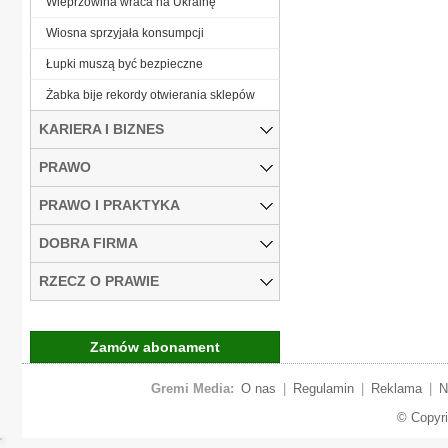
Wieprzowina wraca na Ukrainę
Wiosna sprzyjała konsumpcji
Łupki muszą być bezpieczne
Żabka bije rekordy otwierania sklepów
KARIERA I BIZNES
PRAWO
PRAWO I PRAKTYKA
DOBRA FIRMA
RZECZ O PRAWIE
Zamów abonament
Gremi Media:
O nas
|
Regulamin
|
Reklama
|
N
© Copyr