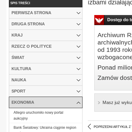
izbami działając
SPIS TREŚCI
PIERWSZA STRONA
Dostęp do tr
DRUGA STRONA
Archiwum Rz
KRAJ
archiwalnyc
RZECZ O POLITYCE
od 1993 roku
wzbogacone
ŚWIAT
Ponad milio
KULTURA
Zamów dostę
NAUKA
SPORT
EKONOMIA
Masz już wyku
Allegro uruchomiło nowy portal
aukcyjny
POPRZEDNI ARTYKUŁ Z
Bank Światowy: Ukraina ciągnie region