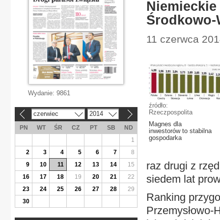
Niemieckie 
Środkowo-W
11 czerwca 201
Wydanie:
9861
źródło:
Rzeczpospolita
czerwiec
2014
«
»
Magnes dla
PN
WT
ŚR
CZ
PT
SB
ND
inwestorów to stabilna
gospodarka
1
2
3
4
5
6
7
8
raz drugi z rzę
9
10
11
12
13
14
15
siedem lat prow
16
17
18
19
20
21
22
23
24
25
26
27
28
29
Ranking przygo
30
Przemysłowo-Ha