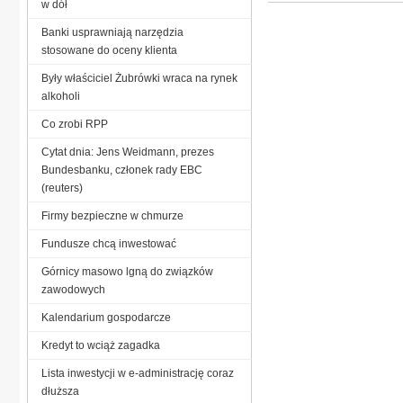
w dół
Banki usprawniają narzędzia
stosowane do oceny klienta
Były właściciel Żubrówki wraca na rynek
alkoholi
Co zrobi RPP
Cytat dnia: Jens Weidmann, prezes
Bundesbanku, członek rady EBC
(reuters)
Firmy bezpieczne w chmurze
Fundusze chcą inwestować
Górnicy masowo lgną do związków
zawodowych
Kalendarium gospodarcze
Kredyt to wciąż zagadka
Lista inwestycji w e-administrację coraz
dłuższa