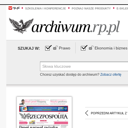
SZKOLENIA I KONFERENCJE
POZNAJ NASZE PRODUKTY
E-SKLE
Prawo
Ekonomia i biznes
SZUKAJ W:
Chcesz uzyskać dostęp do archiwum?
Zobacz ofertę
POPRZEDNI ARTYKUŁ Z