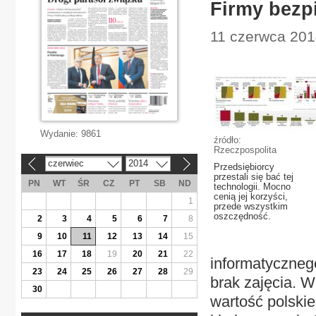
Firmy bezp
11 czerwca 201
Wydanie:
9861
źródło:
Rzeczpospolita
czerwiec
2014
«
»
Przedsiębiorcy
przestali się bać tej
PN
WT
ŚR
CZ
PT
SB
ND
technologii. Mocno
cenią jej korzyści,
1
przede wszystkim
oszczędność.
2
3
4
5
6
7
8
9
10
11
12
13
14
15
16
17
18
19
20
21
22
informatyczneg
23
24
25
26
27
28
29
brak zajęcia. 
30
wartość polski