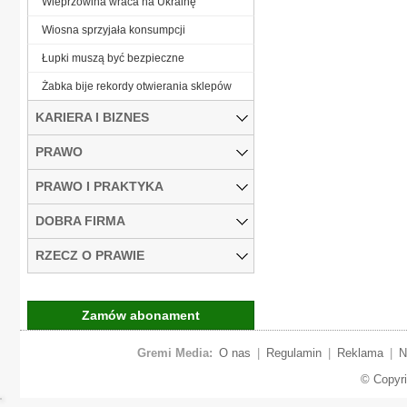
Wieprzowina wraca na Ukrainę
Wiosna sprzyjała konsumpcji
Łupki muszą być bezpieczne
Żabka bije rekordy otwierania sklepów
KARIERA I BIZNES
PRAWO
PRAWO I PRAKTYKA
DOBRA FIRMA
RZECZ O PRAWIE
Zamów abonament
Gremi Media:
O nas
|
Regulamin
|
Reklama
|
N
© Copyr