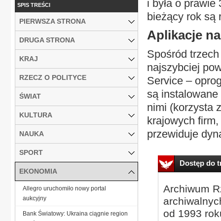
i była o prawie
SPIS TREŚCI
bieżący rok są 
PIERWSZA STRONA
Aplikacje na
DRUGA STRONA
Spośród trzech
KRAJ
najszybciej pow
RZECZ O POLITYCE
Service – opro
są instalowane 
ŚWIAT
nimi (korzysta 
KULTURA
krajowych firm,
przewiduje dyn
NAUKA
SPORT
Dostęp do tr
EKONOMIA
Archiwum Rz
Allegro uruchomiło nowy portal
aukcyjny
archiwalnyc
od 1993 roku
Bank Światowy: Ukraina ciągnie region