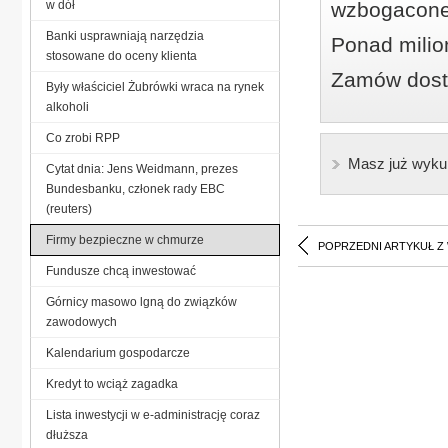
w dół
wzbogacone
Banki usprawniają narzędzia
Ponad milio
stosowane do oceny klienta
Zamów dostę
Były właściciel Żubrówki wraca na rynek
alkoholi
Co zrobi RPP
Masz już wyku
Cytat dnia: Jens Weidmann, prezes
Bundesbanku, członek rady EBC
(reuters)
Firmy bezpieczne w chmurze
POPRZEDNI ARTYKUŁ Z
Fundusze chcą inwestować
Górnicy masowo lgną do związków
zawodowych
Kalendarium gospodarcze
Kredyt to wciąż zagadka
Lista inwestycji w e-administrację coraz
dłuższa