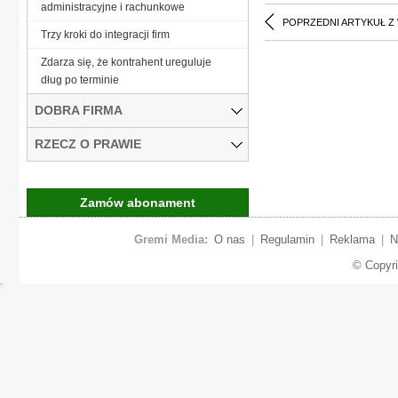
administracyjne i rachunkowe
POPRZEDNI ARTYKUŁ Z
Trzy kroki do integracji firm
Zdarza się, że kontrahent ureguluje
dług po terminie
DOBRA FIRMA
RZECZ O PRAWIE
Zamów abonament
Gremi Media:
O nas
|
Regulamin
|
Reklama
|
N
© Copyr