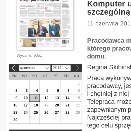
Komputer u
szczególną
11 czerwca 2014
Pracodawca ma
którego praco
domu.
Wydanie:
9861
Regina Skibińs
czerwiec
2014
«
»
PN
WT
ŚR
CZ
PT
SB
ND
Praca wykonywa
1
pracodawcy, jes
2
3
4
5
6
7
8
i chętniej z nie
9
10
11
12
13
14
15
Telepraca może
16
17
18
19
20
21
22
zapewnianym pr
23
24
25
26
27
28
29
Najczęściej pr
30
tego celu sprzę