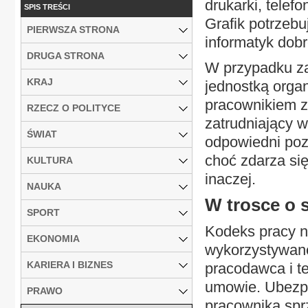
drukarki, telef
SPIS TREŚCI
Grafik potrzebu
PIERWSZA STRONA
informatyk dob
DRUGA STRONA
W przypadku za
KRAJ
jednostką orga
pracownikiem z
RZECZ O POLITYCE
zatrudniający 
ŚWIAT
odpowiedni poz
choć zdarza si
KULTURA
inaczej.
NAUKA
W trosce o 
SPORT
Kodeks pracy n
EKONOMIA
wykorzystywane
KARIERA I BIZNES
pracodawca i t
umowie. Ubezpi
PRAWO
pracownika spr