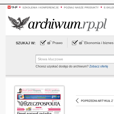
SZKOLENIA I KONFERENCJE
POZNAJ NASZE PRODUKTY
E-SKLE
Prawo
Ekonomia i biznes
SZUKAJ W:
Chcesz uzyskać dostęp do archiwum?
Zobacz ofertę
POPRZEDNI ARTYKUŁ Z