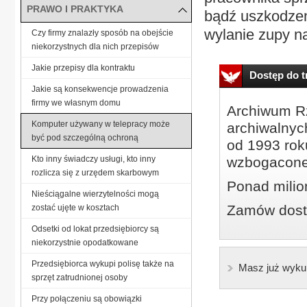
PRAWO I PRAKTYKA
bądź uszkodzeni
wylanie zupy na
Czy firmy znalazły sposób na obejście
niekorzystnych dla nich przepisów
Jakie przepisy dla kontraktu
Dostęp do tr
Jakie są konsekwencje prowadzenia
firmy we własnym domu
Archiwum Rz
Komputer używany w telepracy może
archiwalnyc
być pod szczególną ochroną
od 1993 roku
Kto inny świadczy usługi, kto inny
wzbogacone
rozlicza się z urzędem skarbowym
Ponad milio
Nieściągalne wierzytelności mogą
Zamów dostę
zostać ujęte w kosztach
Odsetki od lokat przedsiębiorcy są
niekorzystnie opodatkowane
Przedsiębiorca wykupi polisę także na
Masz już wyku
sprzęt zatrudnionej osoby
Przy połączeniu są obowiązki