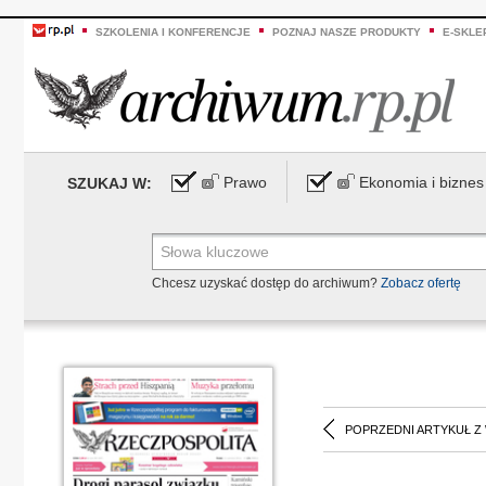
SZKOLENIA I KONFERENCJE
POZNAJ NASZE PRODUKTY
E-SKLE
Prawo
Ekonomia i biznes
SZUKAJ W:
Chcesz uzyskać dostęp do archiwum?
Zobacz ofertę
POPRZEDNI ARTYKUŁ Z