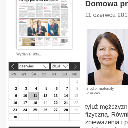
Domowa pr
11 czerwca 201
Wydanie:
9861
czerwiec
2014
«
»
PN
WT
ŚR
CZ
PT
SB
ND
1
źródło: materiały
2
3
4
5
6
7
8
prasowe
9
10
11
12
13
14
15
16
17
18
19
20
21
22
tyluż mężczyzn
23
24
25
26
27
28
29
fizyczną. Równ
30
znieważenia i p