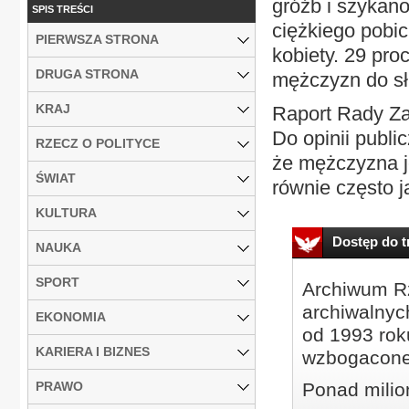
gróźb i szykano
SPIS TREŚCI
ciężkiego pobic
PIERWSZA STRONA
kobiety. 29 pr
DRUGA STRONA
mężczyzn do sł
KRAJ
Raport Rady Za
Do opinii publi
RZECZ O POLITYCE
że mężczyzna j
ŚWIAT
równie często ja
KULTURA
Dostęp do tr
NAUKA
SPORT
Archiwum Rz
archiwalnyc
EKONOMIA
od 1993 roku
KARIERA I BIZNES
wzbogacone
PRAWO
Ponad milio