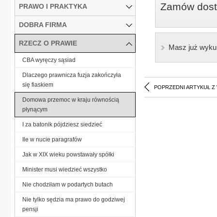
Zamów dostę
PRAWO I PRAKTYKA
DOBRA FIRMA
RZECZ O PRAWIE
Masz już wyku
CBA wyręczy sąsiad
Dlaczego prawnicza fuzja zakończyła
się fiaskiem
POPRZEDNI ARTYKUŁ Z
Domowa przemoc w kraju równością
płynącym
I za batonik pójdziesz siedzieć
Ile w nucie paragrafów
Jak w XIX wieku powstawały spółki
Minister musi wiedzieć wszystko
Nie chodziłam w podartych butach
Nie tylko sędzia ma prawo do godziwej
pensji