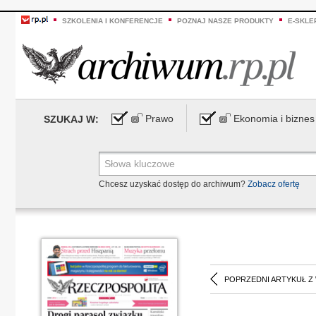
SZKOLENIA I KONFERENCJE
POZNAJ NASZE PRODUKTY
E-SKLE
Prawo
Ekonomia i biznes
SZUKAJ W:
Chcesz uzyskać dostęp do archiwum?
Zobacz ofertę
POPRZEDNI ARTYKUŁ Z