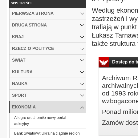
SPIS TREŚCI
Według ekonomi
PIERWSZA STRONA
zastrzeżeń i wy
DRUGA STRONA
trafiają w pun
Łukasz Tarnawa
KRAJ
także struktura 
RZECZ O POLITYCE
ŚWIAT
Dostęp do tr
KULTURA
Archiwum Rz
NAUKA
archiwalnyc
od 1993 roku
SPORT
wzbogacone
EKONOMIA
Ponad milio
Allegro uruchomiło nowy portal
Zamów dostę
aukcyjny
Bank Światowy: Ukraina ciągnie region