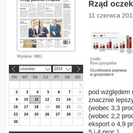
Rząd oczek
11 czerwca 201
Wydanie:
9861
źródło:
Rzeczpospolita
czerwiec
2014
«
»
Oczekiwana poprawa
w gospodarce
PN
WT
ŚR
CZ
PT
SB
ND
1
pod względem r
2
3
4
5
6
7
8
znacznie lepsz
9
10
11
12
13
14
15
(wobec 3,3 proc
16
17
18
19
20
21
22
23
24
25
26
27
28
29
(wobec 2,2 proc
30
eksport o 4,9 p
5 i 4 proc.).