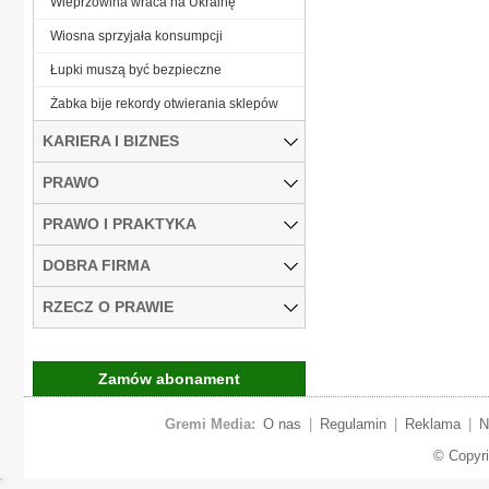
Wieprzowina wraca na Ukrainę
Wiosna sprzyjała konsumpcji
Łupki muszą być bezpieczne
Żabka bije rekordy otwierania sklepów
KARIERA I BIZNES
PRAWO
PRAWO I PRAKTYKA
DOBRA FIRMA
RZECZ O PRAWIE
Zamów abonament
Gremi Media:
O nas
|
Regulamin
|
Reklama
|
N
© Copyr