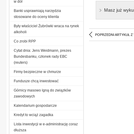
w dół
Masz już wyku
Banki usprawniają narzędzia
stosowane do oceny klienta
Były właściciel Żubrówki wraca na rynek
alkoholi
POPRZEDNI ARTYKUŁ Z
Co zrobi RPP
Cytat dnia: Jens Weidmann, prezes
Bundesbanku, członek rady EBC
(reuters)
Firmy bezpieczne w chmurze
Fundusze chcą inwestować
Górnicy masowo lgną do związków
zawodowych
Kalendarium gospodarcze
Kredyt to wciąż zagadka
Lista inwestycji w e-administrację coraz
dłuższa