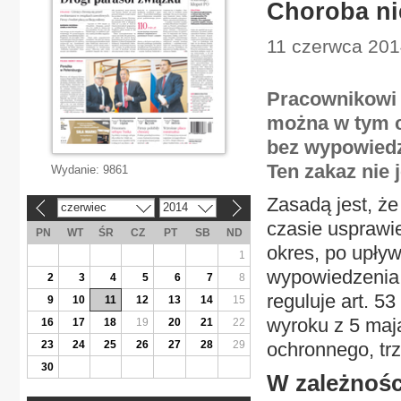
Choroba ni
11 czerwca 2014
Pracownikowi 
można w tym c
bez wypowiedz
Ten zakaz nie 
Wydanie:
9861
Zasadą jest, że
czerwiec
2014
«
»
czasie usprawi
PN
WT
ŚR
CZ
PT
SB
ND
okres, po upły
1
wypowiedzenia b
2
3
4
5
6
7
8
reguluje art. 5
9
10
11
12
13
14
15
wyroku z 5 maj
16
17
18
19
20
21
22
23
24
25
26
27
28
29
ochronnego, trz
30
W zależnośc