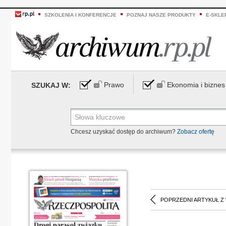
SZKOLENIA I KONFERENCJE
POZNAJ NASZE PRODUKTY
E-SKLE
Prawo
Ekonomia i biznes
SZUKAJ W:
Chcesz uzyskać dostęp do archiwum?
Zobacz ofertę
POPRZEDNI ARTYKUŁ Z