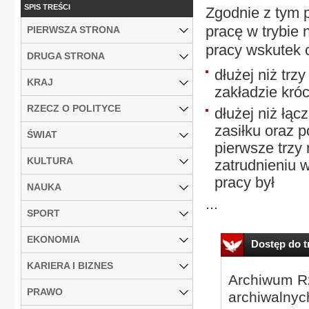
SPIS TREŚCI
Zgodnie z tym
pracę w trybie 
PIERWSZA STRONA
pracy wskutek 
DRUGA STRONA
dłużej niż trz
KRAJ
zakładzie króc
RZECZ O POLITYCE
dłużej niż łąc
zasiłku oraz p
ŚWIAT
pierwsze trzy
KULTURA
zatrudnieniu 
pracy był
NAUKA
...
SPORT
EKONOMIA
Dostęp do tr
KARIERA I BIZNES
Archiwum Rz
PRAWO
archiwalnyc