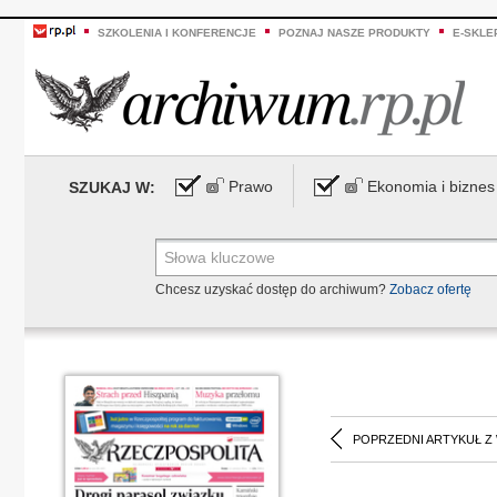
SZKOLENIA I KONFERENCJE
POZNAJ NASZE PRODUKTY
E-SKLE
Prawo
Ekonomia i biznes
SZUKAJ W:
Chcesz uzyskać dostęp do archiwum?
Zobacz ofertę
POPRZEDNI ARTYKUŁ Z