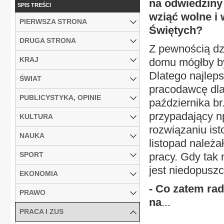
na odwiedziny 
SPIS TREŚCI
wziąć wolne i
PIERWSZA STRONA
Świętych?
DRUGA STRONA
Z pewnością dzi
KRAJ
domu mógłby być
Dlatego najlep
ŚWIAT
pracodawcę dla 
PUBLICYSTYKA, OPINIE
października b
przypadający np
KULTURA
rozwiązaniu ist
NAUKA
listopad należ
SPORT
pracy. Gdy tak
jest niedopuszc
EKONOMIA
- Co zatem ra
PRAWO
na
...
PRACA I ZUS