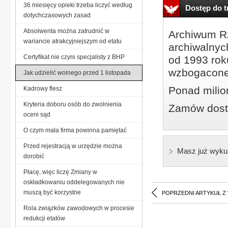
36 miesięcy opieki trzeba liczyć według
Dostęp do tr
dotychczasowych zasad
Absolwenta można zatrudnić w
Archiwum Rz
wariancie atrakcyjniejszym od etatu
archiwalnyc
Certyfikat nie czyni specjalisty z BHP
od 1993 roku
wzbogacone
Jak udzielić wolnego przed 1 listopada
Ponad milio
Kadrowy flesz
Kryteria doboru osób do zwolnienia
Zamów dostę
oceni sąd
O czym mała firma powinna pamiętać
Przed rejestracją w urzędzie można
Masz już wyku
dorobić
Płacę, więc liczę Zmiany w
oskładkowaniu oddelegowanych nie
muszą być korzystne
POPRZEDNI ARTYKUŁ Z
Rola związków zawodowych w procesie
redukcji etatów