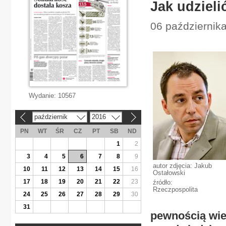
Jak udzieli
06 października
Wydanie:
10567
październik
2016
«
»
PN
WT
ŚR
CZ
PT
SB
ND
1
2
3
4
5
6
7
8
9
autor zdjęcia: Jakub
10
11
12
13
14
15
16
Ostałowski
17
18
19
20
21
22
23
źródło:
Rzeczpospolita
24
25
26
27
28
29
30
31
pewnością wie