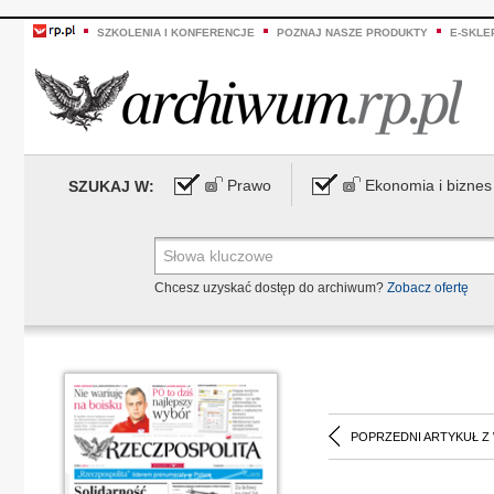
SZKOLENIA I KONFERENCJE
POZNAJ NASZE PRODUKTY
E-SKLE
Prawo
Ekonomia i biznes
SZUKAJ W:
Chcesz uzyskać dostęp do archiwum?
Zobacz ofertę
POPRZEDNI ARTYKUŁ Z