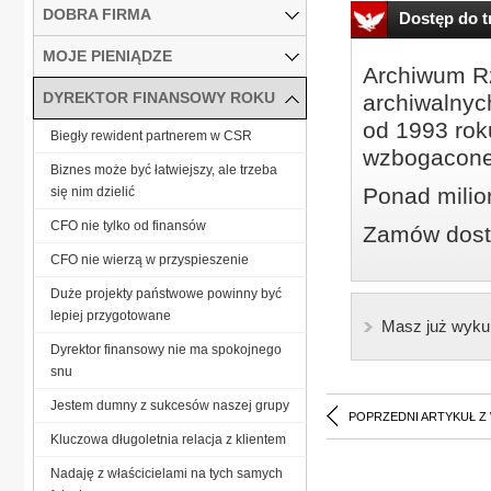
DOBRA FIRMA
Dostęp do tr
MOJE PIENIĄDZE
Archiwum Rz
DYREKTOR FINANSOWY ROKU
archiwalnyc
od 1993 roku
Biegły rewident partnerem w CSR
wzbogacone
Biznes może być łatwiejszy, ale trzeba
Ponad milio
się nim dzielić
CFO nie tylko od finansów
Zamów dostę
CFO nie wierzą w przyspieszenie
Duże projekty państwowe powinny być
lepiej przygotowane
Masz już wyku
Dyrektor finansowy nie ma spokojnego
snu
Jestem dumny z sukcesów naszej grupy
POPRZEDNI ARTYKUŁ Z
Kluczowa długoletnia relacja z klientem
Nadaję z właścicielami na tych samych