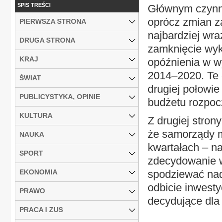
SPIS TREŚCI
Głównym czynni
oprócz zmian z
PIERWSZA STRONA
najbardziej wra
DRUGA STRONA
zamknięcie wyk
KRAJ
opóźnienia w w
2014–2020. Te 
ŚWIAT
drugiej połowie
PUBLICYSTYKA, OPINIE
budżetu rozpoc
KULTURA
Z drugiej stron
że samorządy m
NAUKA
kwartałach – n
SPORT
zdecydowanie w
EKONOMIA
spodziewać nad
odbicie inwesty
PRAWO
decydujące dla
PRACA I ZUS