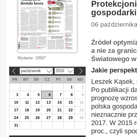
Protekcjon
gospodarki
06 października
Źródeł optymi
a nie za gran
Światowego w 
Wydanie:
10567
Jakie perspek
październik
2016
«
»
PN
WT
ŚR
CZ
PT
SB
ND
Leszek Kąsek, 
1
2
Po publikacji d
3
4
5
6
7
8
9
prognozę wzros
10
11
12
13
14
15
16
polska gospodar
17
18
19
20
21
22
23
nieznacznie prz
24
25
26
27
28
29
30
2017. W 2015 r
31
proc., czyli s