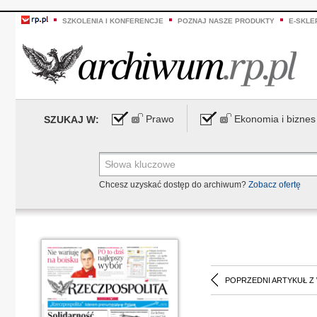
SZKOLENIA I KONFERENCJE
POZNAJ NASZE PRODUKTY
E-SKLE
Prawo
Ekonomia i biznes
SZUKAJ W:
Chcesz uzyskać dostęp do archiwum?
Zobacz ofertę
POPRZEDNI ARTYKUŁ Z