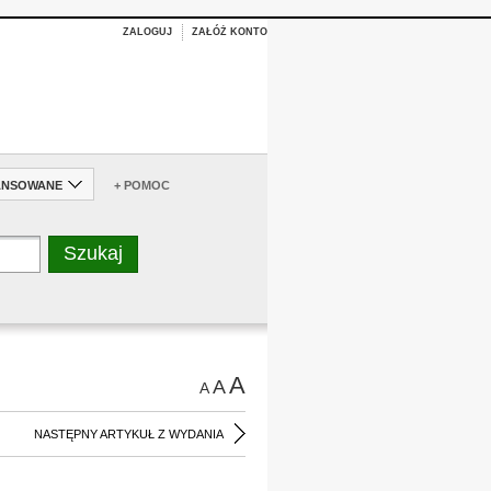
ZALOGUJ
ZAŁÓŻ KONTO
ANSOWANE
+ POMOC
A
A
A
NASTĘPNY ARTYKUŁ Z WYDANIA