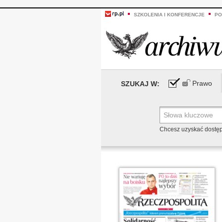
SZKOLENIA I KONFERENCJE
PO
Prawo
SZUKAJ W:
Chcesz uzyskać dostę