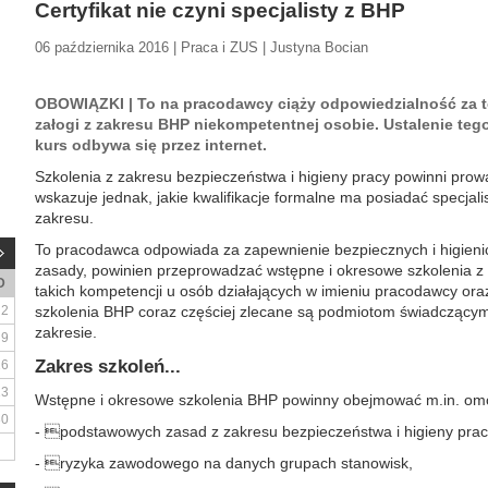
Certyfikat nie czyni specjalisty z BHP
06 października 2016 | Praca i ZUS | Justyna Bocian
OBOWIĄZKI | To na pracodawcy ciąży odpowiedzialność za to
załogi z zakresu BHP niekompetentnej osobie. Ustalenie tego 
kurs odbywa się przez internet.
Szkolenia z zakresu bezpieczeństwa i higieny pracy powinni prowa
wskazuje jednak, jakie kwalifikacje formalne ma posiadać specjali
zakresu.
To pracodawca odpowiada za zapewnienie bezpiecznych i higien
zasady, powinien przeprowadzać wstępne i okresowe szkolenia z 
D
takich kompetencji u osób działających w imieniu pracodawcy or
2
szkolenia BHP coraz częściej zlecane są podmiotom świadczącym 
zakresie.
9
Zakres szkoleń...
16
23
Wstępne i okresowe szkolenia BHP powinny obejmować m.in. om
30
- podstawowych zasad z zakresu bezpieczeństwa i higieny prac
- ryzyka zawodowego na danych grupach stanowisk,