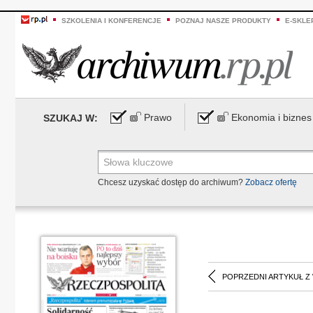
SZKOLENIA I KONFERENCJE
POZNAJ NASZE PRODUKTY
E-SKLE
Prawo
Ekonomia i biznes
SZUKAJ W:
Chcesz uzyskać dostęp do archiwum?
Zobacz ofertę
POPRZEDNI ARTYKUŁ Z