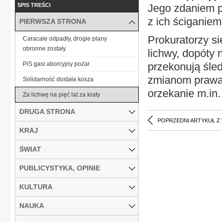
SPIS TREŚCI
Jego zdaniem p
z ich ściganiem
PIERWSZA STRONA
Prokuratorzy si
Caracale odpadły, drogie plany
obronne zostały
lichwy, dopóty 
PiS gasi aborcyjny pożar
przekonują śle
zmianom prawa, 
Solidarność dostała kosza
orzekanie m.in
Za lichwę na pięć lat za kraty
DRUGA STRONA
POPRZEDNI ARTYKUŁ Z
KRAJ
ŚWIAT
PUBLICYSTYKA, OPINIE
KULTURA
NAUKA