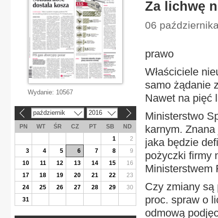
Za lichwę n
06 października
prawo
Właściciele nie
samo żądanie zb
Wydanie:
10567
Nawet na pięć l
październik
2016
Ministerstwo S
«
»
PN
WT
ŚR
CZ
PT
SB
ND
karnym. Znana j
1
2
jaka będzie defi
3
4
5
6
7
8
9
pożyczki firmy 
10
11
12
13
14
15
16
Ministerstwem 
17
18
19
20
21
22
23
Czy zmiany są 
24
25
26
27
28
29
30
proc. spraw o l
31
odmową podjęci