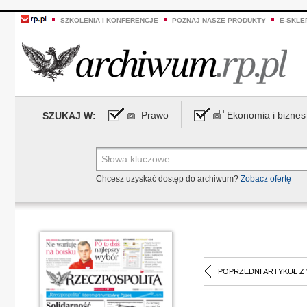
SZKOLENIA I KONFERENCJE
POZNAJ NASZE PRODUKTY
E-SKLE
Prawo
Ekonomia i biznes
SZUKAJ W:
Chcesz uzyskać dostęp do archiwum?
Zobacz ofertę
POPRZEDNI ARTYKUŁ Z