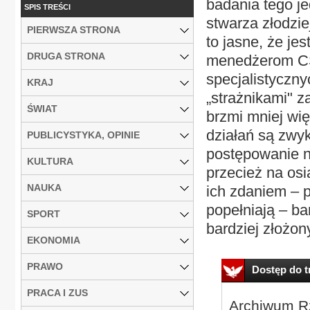
badania tego je
SPIS TREŚCI
stwarza złodzie
PIERWSZA STRONA
to jasne, że je
DRUGA STRONA
menedżerom CS
specjalistyczny
KRAJ
„strażnikami" 
ŚWIAT
brzmi mniej więc
działań są zwyk
PUBLICYSTYKA, OPINIE
postępowanie n
KULTURA
przecież na osi
NAUKA
ich zdaniem – p
popełniają – ba
SPORT
bardziej złożon
EKONOMIA
PRAWO
Dostęp do tr
PRACA I ZUS
Archiwum Rz