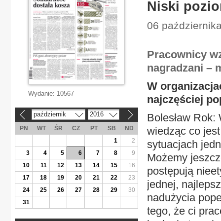
Niski pozio
06 października
Pracownicy wz
nagradzani – 
W organizacja
Wydanie:
10567
najczęściej po
październik
2016
Bolesław Rok: 
«
»
PN
WT
ŚR
CZ
PT
SB
ND
wiedząc co jes
1
2
sytuacjach jedn
3
4
5
6
7
8
9
Możemy jeszcze 
10
11
12
13
14
15
16
postępują niee
17
18
19
20
21
22
23
jednej, najleps
24
25
26
27
28
29
30
nadużycia pope
31
tego, że ci pra