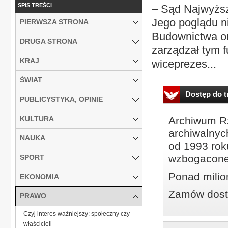
SPIS TREŚCI
– Sąd Najwyższ
Jego poglądu ni
PIERWSZA STRONA
Budownictwa o
DRUGA STRONA
zarządzał tym 
KRAJ
wiceprezes...
ŚWIAT
Dostęp do tr
PUBLICYSTYKA, OPINIE
KULTURA
Archiwum Rz
archiwalnyc
NAUKA
od 1993 roku
wzbogacone
SPORT
Ponad milio
EKONOMIA
Zamów dostę
PRAWO
Czyj interes ważniejszy: społeczny czy
właścicieli