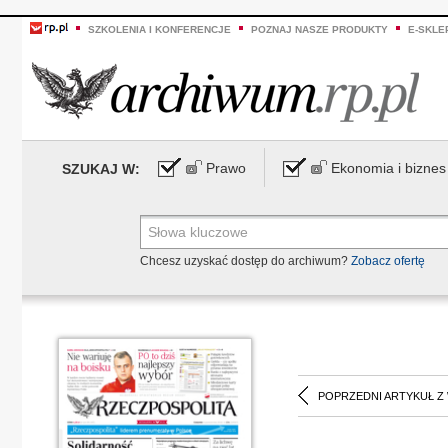
SZKOLENIA I KONFERENCJE
POZNAJ NASZE PRODUKTY
E-SKLE
Prawo
Ekonomia i biznes
SZUKAJ W:
Chcesz uzyskać dostęp do archiwum?
Zobacz ofertę
POPRZEDNI ARTYKUŁ Z