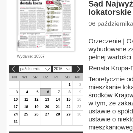
Sąd Najwyż
lokatorskie
06 październik
Orzeczenie | O
wybudowane za 
pełnej wartości 
Wydanie:
10567
Renata Krupa-
październik
2016
«
»
PN
WT
ŚR
CZ
PT
SB
ND
Teoretycznie od
1
2
mieszkanie lok
3
4
5
6
7
8
9
środków Krajo
10
11
12
13
14
15
16
w tym, że zakaz
17
18
19
20
21
22
23
ustawie o spół
24
25
26
27
28
29
30
ustawie o niek
31
mieszkaniowego