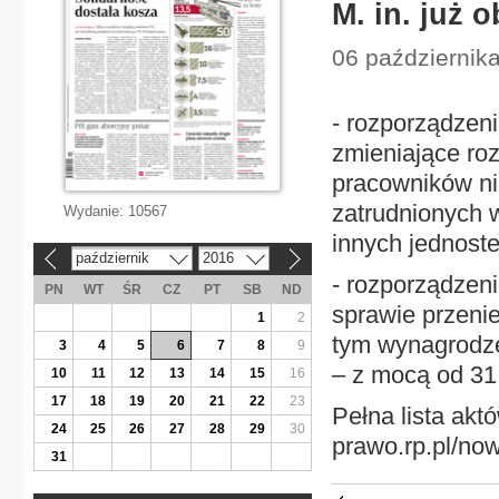
M. in. już 
06 październik
- rozporządzeni
zmieniające ro
pracowników ni
zatrudnionych 
Wydanie:
10567
innych jednoste
październik
2016
«
»
- rozporządzen
PN
WT
ŚR
CZ
PT
SB
ND
sprawie przeni
1
2
tym wynagrodze
3
4
5
6
7
8
9
– z mocą od 31 
10
11
12
13
14
15
16
17
18
19
20
21
22
23
Pełna lista ak
24
25
26
27
28
29
30
prawo.rp.pl/no
31