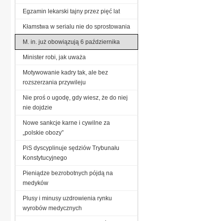
Egzamin lekarski tajny przez pięć lat
Kłamstwa w serialu nie do sprostowania
M. in. już obowiązują 6 października
Minister robi, jak uważa
Motywowanie kadry tak, ale bez
rozszerzania przywileju
Nie proś o ugodę, gdy wiesz, że do niej
nie dojdzie
Nowe sankcje karne i cywilne za
„polskie obozy”
PiS dyscyplinuje sędziów Trybunału
Konstytucyjnego
Pieniądze bezrobotnych pójdą na
medyków
Plusy i minusy uzdrowienia rynku
wyrobów medycznych