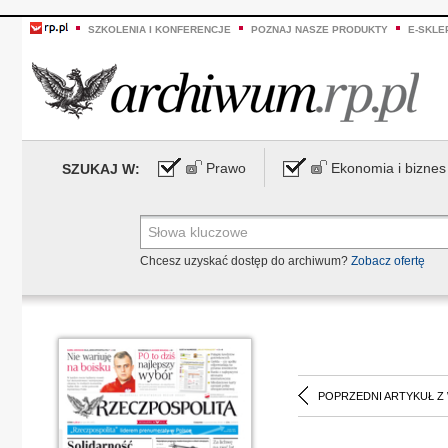
SZKOLENIA I KONFERENCJE
POZNAJ NASZE PRODUKTY
E-SKLE
Prawo
Ekonomia i biznes
SZUKAJ W:
Chcesz uzyskać dostęp do archiwum?
Zobacz ofertę
POPRZEDNI ARTYKUŁ Z