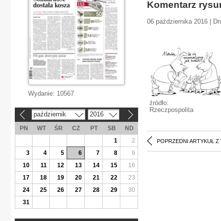
Komentarz rys
06 października 2016 | Dr
Wydanie:
10567
źródło:
Rzeczpospolita
październik
2016
«
»
PN
WT
ŚR
CZ
PT
SB
ND
1
2
POPRZEDNI ARTYKUŁ Z
3
4
5
6
7
8
9
10
11
12
13
14
15
16
17
18
19
20
21
22
23
24
25
26
27
28
29
30
31