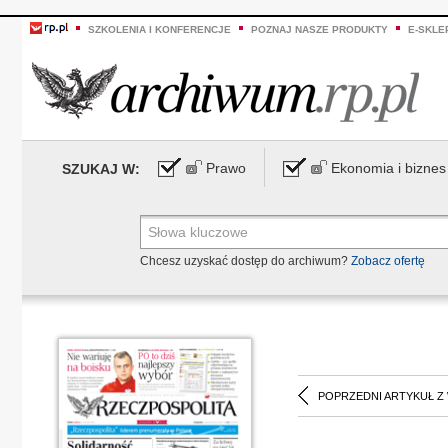
SZKOLENIA I KONFERENCJE
POZNAJ NASZE PRODUKTY
E-SKLE
Prawo
Ekonomia i biznes
SZUKAJ W:
Chcesz uzyskać dostęp do archiwum?
Zobacz ofertę
POPRZEDNI ARTYKUŁ Z