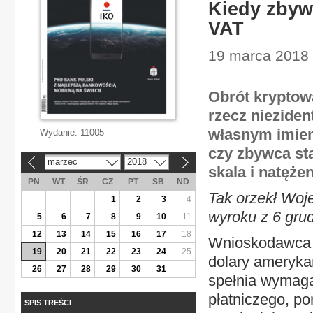
Kiedy zbyw
VAT
19 marca 2018 
Obrót kryptowa
rzecz niezide
własnym imieni
Wydanie:
11005
czy zbywca sta
marzec
2018
«
»
skala i natęże
PN
WT
ŚR
CZ
PT
SB
ND
Tak orzekł Woj
1
2
3
4
wyroku z 6 grud
5
6
7
8
9
10
11
12
13
14
15
16
17
18
Wnioskodawca na
19
20
21
22
23
24
25
dolary amerykań
26
27
28
29
30
31
spełnia wymaga
płatniczego, p
SPIS TREŚCI