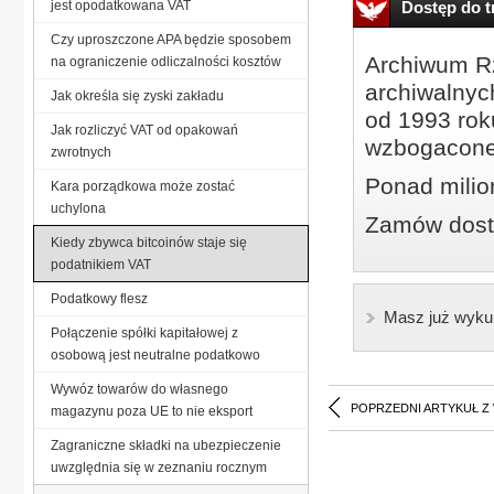
jest opodatkowana VAT
Dostęp do tr
Czy uproszczone APA będzie sposobem
Archiwum Rz
na ograniczenie odliczalności kosztów
archiwalnyc
Jak określa się zyski zakładu
od 1993 roku
Jak rozliczyć VAT od opakowań
wzbogacone
zwrotnych
Ponad milio
Kara porządkowa może zostać
uchylona
Zamów dostę
Kiedy zbywca bitcoinów staje się
podatnikiem VAT
Podatkowy flesz
Masz już wyku
Połączenie spółki kapitałowej z
osobową jest neutralne podatkowo
Wywóz towarów do własnego
POPRZEDNI ARTYKUŁ Z
magazynu poza UE to nie eksport
Zagraniczne składki na ubezpieczenie
uwzględnia się w zeznaniu rocznym