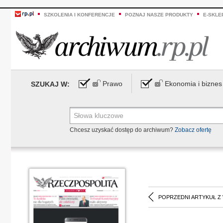
SZKOLENIA I KONFERENCJE
POZNAJ NASZE PRODUKTY
E-SKLE
Prawo
Ekonomia i biznes
SZUKAJ W:
Chcesz uzyskać dostęp do archiwum?
Zobacz ofertę
POPRZEDNI ARTYKUŁ Z