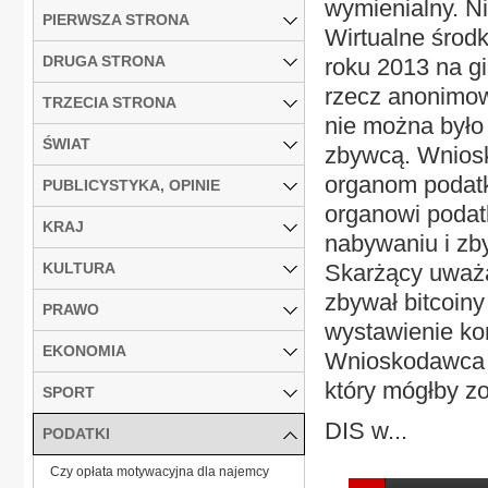
wymienialny. Ni
PIERWSZA STRONA
Wirtualne środ
DRUGA STRONA
roku 2013 na gi
rzecz anonimow
TRZECIA STRONA
nie można było 
ŚWIAT
zbywcą. Wniosk
organom podat
PUBLICYSTYKA, OPINIE
organowi podat
KRAJ
nabywaniu i zb
KULTURA
Skarżący uważa
zbywał bitcoin
PRAWO
wystawienie ko
EKONOMIA
Wnioskodawca n
który mógłby z
SPORT
DIS w...
PODATKI
Czy opłata motywacyjna dla najemcy