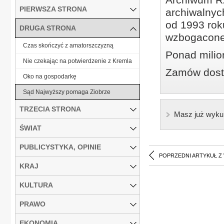
PIERWSZA STRONA
archiwalnyc
od 1993 roku
DRUGA STRONA
wzbogacone
Czas skończyć z amatorszczyzną
Ponad milio
Nie czekając na potwierdzenie z Kremla
Zamów dostę
Oko na gospodarkę
Sąd Najwyższy pomaga Ziobrze
TRZECIA STRONA
Masz już wyku
ŚWIAT
PUBLICYSTYKA, OPINIE
POPRZEDNI ARTYKUŁ Z
KRAJ
KULTURA
PRAWO
EKONOMIA