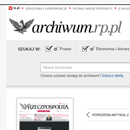
SZKOLENIA I KONFERENCJE
POZNAJ NASZE PRODUKTY
E-SKLE
Prawo
Ekonomia i biznes
SZUKAJ W:
Chcesz uzyskać dostęp do archiwum?
Zobacz ofertę
POPRZEDNI ARTYKUŁ Z