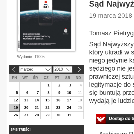
Sąd Najwyż
19 marca 2018 
Tomasz Pietry
Sąd Najwyższy,
który ukradł w s
Wydanie:
11005
niego jedynie k
sędziego nie je
marzec
2018
«
»
prawniczej sztu
PN
WT
ŚR
CZ
PT
SB
ND
legitymacje do 
1
2
3
4
się buntują pr
5
6
7
8
9
10
11
wydają je ludzie
12
13
14
15
16
17
18
19
20
21
22
23
24
25
26
27
28
29
30
31
Dostęp do tr
SPIS TREŚCI
Archiwum Rz