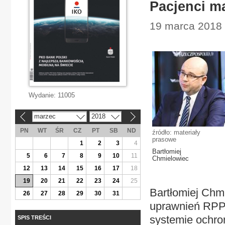
Pacjenci ma
19 marca 2018 
Wydanie:
11005
marzec
2018
«
»
PN
WT
ŚR
CZ
PT
SB
ND
źródło: materiały
prasowe
1
2
3
4
Bartłomiej
5
6
7
8
9
10
11
Chmielowiec
12
13
14
15
16
17
18
19
20
21
22
23
24
25
Bartłomiej Chm
26
27
28
29
30
31
uprawnień RPP,
systemie ochro
SPIS TREŚCI