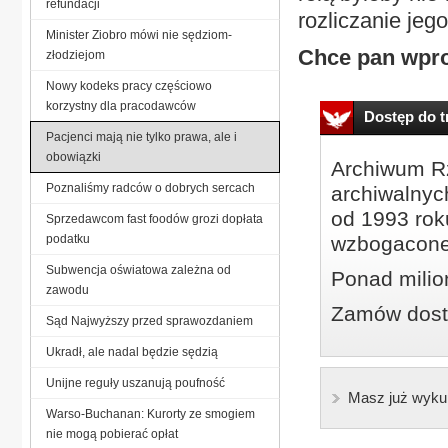
refundacji
rozliczanie jego
Minister Ziobro mówi nie sędziom-
Chce pan wpro
złodziejom
Nowy kodeks pracy częściowo
korzystny dla pracodawców
Dostęp do tr
Pacjenci mają nie tylko prawa, ale i
obowiązki
Archiwum Rz
Poznaliśmy radców o dobrych sercach
archiwalnyc
od 1993 roku
Sprzedawcom fast foodów grozi dopłata
podatku
wzbogacone
Subwencja oświatowa zależna od
Ponad milio
zawodu
Zamów dostę
Sąd Najwyższy przed sprawozdaniem
Ukradł, ale nadal będzie sędzią
Unijne reguły uszanują poufność
Masz już wyku
Warso-Buchanan: Kurorty ze smogiem
nie mogą pobierać opłat