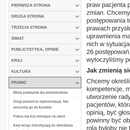
praw pacjenta 
PIERWSZA STRONA
zmian. Chcemy 
DRUGA STRONA
postępowania t
prawach przysł
TRZECIA STRONA
uprawnienia ma
ŚWIAT
nich w sytuacja
PUBLICYSTYKA, OPINIE
26 postępowań,
wytoczyliśmy 
KRAJ
Jak zmienią si
KULTURA
Chcemy określi
PRAWO
kompetencje, m
Bliżej podwyżek dla wiceministrów
utworzenie rady
Drogi prezent to reprezentacja. Nie
pacjentów, któ
wrzucimy go do kosztów
opinią, być gł
Fiskus ma trzy miesiące na zwrot
powinny być ob
Kary wciąż zniechęcają do określania
rolą byłoby nie 