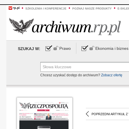
SZKOLENIA I KONFERENCJE
POZNAJ NASZE PRODUKTY
E-SKLE
Prawo
Ekonomia i biznes
SZUKAJ W:
Chcesz uzyskać dostęp do archiwum?
Zobacz ofertę
POPRZEDNI ARTYKUŁ Z