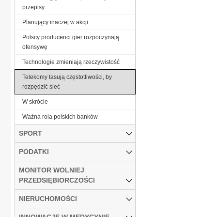
przepisy
Planujący inaczej w akcji
Polscy producenci gier rozpoczynają
ofensywę
Technologie zmieniają rzeczywistość
Telekomy tasują częstotliwości, by
rozpędzić sieć
W skrócie
Ważna rola polskich banków
SPORT
PODATKI
MONITOR WOLNIEJ
PRZEDSIĘBIORCZOŚCI
NIERUCHOMOŚCI
INNOWACJE W MEDYCYNIE