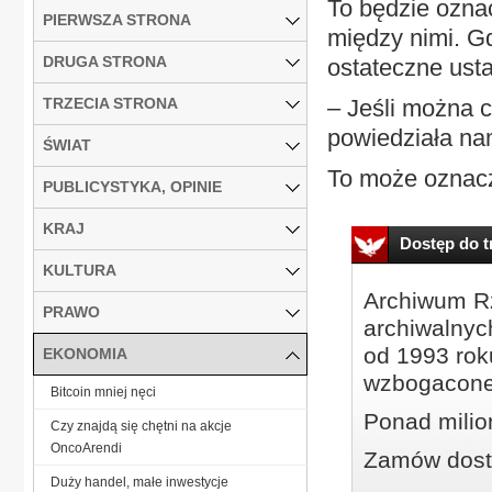
To będzie ozna
PIERWSZA STRONA
między nimi. Gd
DRUGA STRONA
ostateczne ust
TRZECIA STRONA
– Jeśli można c
powiedziała na
ŚWIAT
To może oznacza
PUBLICYSTYKA, OPINIE
KRAJ
Dostęp do tr
KULTURA
Archiwum Rz
PRAWO
archiwalnyc
od 1993 roku
EKONOMIA
wzbogacone
Bitcoin mniej nęci
Ponad milio
Czy znajdą się chętni na akcje
OncoArendi
Zamów dostę
Duży handel, małe inwestycje