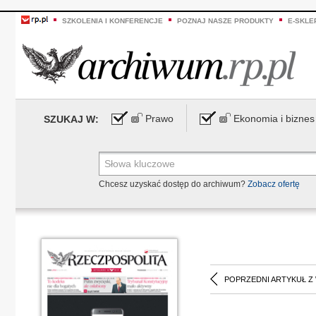
SZKOLENIA I KONFERENCJE
POZNAJ NASZE PRODUKTY
E-SKLE
Prawo
Ekonomia i biznes
SZUKAJ W:
Chcesz uzyskać dostęp do archiwum?
Zobacz ofertę
POPRZEDNI ARTYKUŁ Z