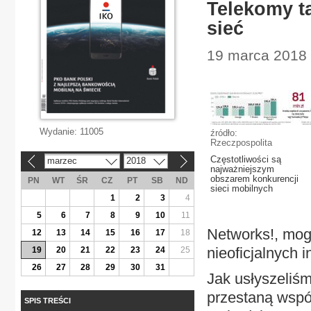
Telekomy ta
sieć
19 marca 2018 
Wydanie:
11005
źródło:
Rzeczpospolita
Częstotliwości są
marzec
2018
«
»
najważniejszym
obszarem konkurencji
PN
WT
ŚR
CZ
PT
SB
ND
sieci mobilnych
1
2
3
4
5
6
7
8
9
10
11
Networks!, mog
12
13
14
15
16
17
18
nieoficjalnych i
19
20
21
22
23
24
25
26
27
28
29
30
31
Jak usłyszeliś
przestaną współ
SPIS TREŚCI