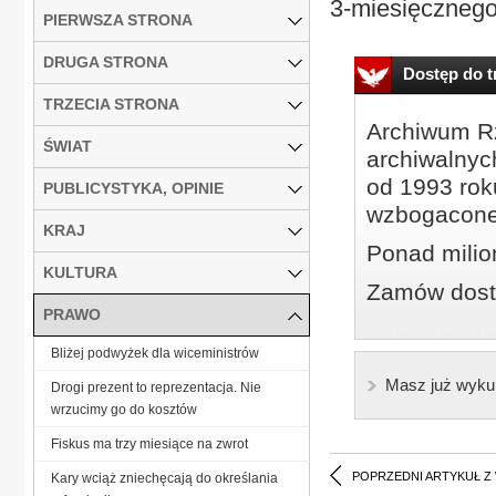
3-miesięcznego
PIERWSZA STRONA
DRUGA STRONA
Dostęp do tr
TRZECIA STRONA
Archiwum Rz
ŚWIAT
archiwalnyc
od 1993 roku
PUBLICYSTYKA, OPINIE
wzbogacone
KRAJ
Ponad milio
KULTURA
Zamów dostę
PRAWO
Bliżej podwyżek dla wiceministrów
Masz już wyku
Drogi prezent to reprezentacja. Nie
wrzucimy go do kosztów
Fiskus ma trzy miesiące na zwrot
POPRZEDNI ARTYKUŁ Z
Kary wciąż zniechęcają do określania