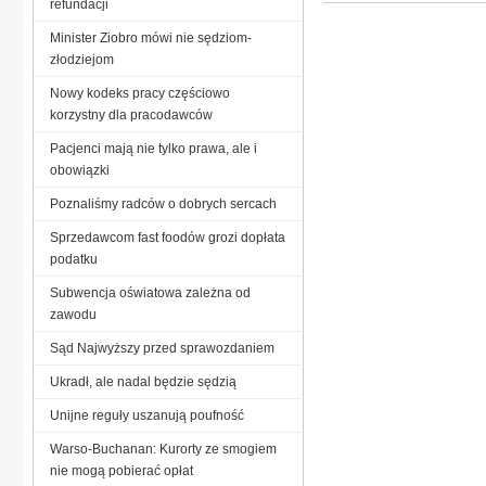
refundacji
Minister Ziobro mówi nie sędziom-
złodziejom
Nowy kodeks pracy częściowo
korzystny dla pracodawców
Pacjenci mają nie tylko prawa, ale i
obowiązki
Poznaliśmy radców o dobrych sercach
Sprzedawcom fast foodów grozi dopłata
podatku
Subwencja oświatowa zależna od
zawodu
Sąd Najwyższy przed sprawozdaniem
Ukradł, ale nadal będzie sędzią
Unijne reguły uszanują poufność
Warso-Buchanan: Kurorty ze smogiem
nie mogą pobierać opłat