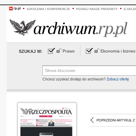
SZKOLENIA I KONFERENCJE
POZNAJ NASZE PRODUKTY
E-SKLE
Prawo
Ekonomia i biznes
SZUKAJ W:
Chcesz uzyskać dostęp do archiwum?
Zobacz ofertę
POPRZEDNI ARTYKUŁ Z