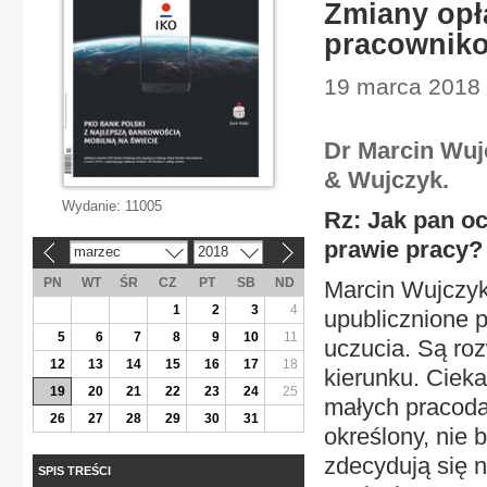
Zmiany opła
pracownik
19 marca 2018 
Dr Marcin Wujc
& Wujczyk.
Wydanie:
11005
Rz: Jak pan o
prawie pracy?
marzec
2018
«
»
PN
WT
ŚR
CZ
PT
SB
ND
Marcin Wujczyk
1
2
3
4
upublicznione 
5
6
7
8
9
10
11
uczucia. Są ro
12
13
14
15
16
17
18
kierunku. Ciek
19
20
21
22
23
24
25
małych pracod
26
27
28
29
30
31
określony, nie 
zdecydują się n
SPIS TREŚCI