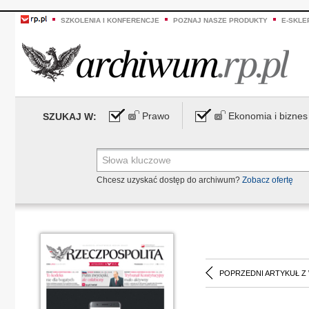
SZKOLENIA I KONFERENCJE
POZNAJ NASZE PRODUKTY
E-SKLE
Prawo
Ekonomia i biznes
SZUKAJ W:
Chcesz uzyskać dostęp do archiwum?
Zobacz ofertę
POPRZEDNI ARTYKUŁ Z