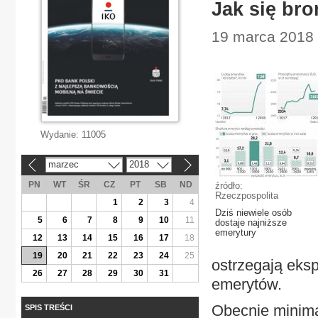
Jak się br
19 marca 2018 
Wydanie:
11005
marzec
2018
«
»
PN
WT
ŚR
CZ
PT
SB
ND
źródło:
Rzeczpospolita
1
2
3
4
Dziś niewiele osób
5
6
7
8
9
10
11
dostaje najniższe
emerytury
12
13
14
15
16
17
18
19
20
21
22
23
24
25
ostrzegają eksp
26
27
28
29
30
31
emerytów.
Obecnie minima
SPIS TREŚCI