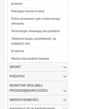
przepisy
Planujący inaczej w akcji
Polscy producenci gier rozpoczynają
ofensywę
Technologie zmieniają rzeczywistość
Telekomy tasują częstotliwości, by
rozpędzić sieć
W skrócie
Ważna rola polskich banków
SPORT
PODATKI
MONITOR WOLNIEJ
PRZEDSIĘBIORCZOŚCI
NIERUCHOMOŚCI
INNOWACJE W MEDYCYNIE