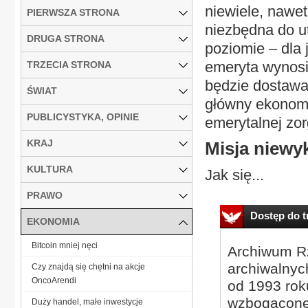
niewiele, nawet
PIERWSZA STRONA
niezbędna do u
DRUGA STRONA
poziomie – dl
emeryta wynosi
TRZECIA STRONA
będzie dostawa
ŚWIAT
główny ekonomi
PUBLICYSTYKA, OPINIE
emerytalnej zo
KRAJ
Misja niewy
KULTURA
Jak się...
PRAWO
Dostęp do tr
EKONOMIA
Bitcoin mniej nęci
Archiwum Rz
archiwalnyc
Czy znajdą się chętni na akcje
OncoArendi
od 1993 roku
wzbogacone
Duży handel, małe inwestycje