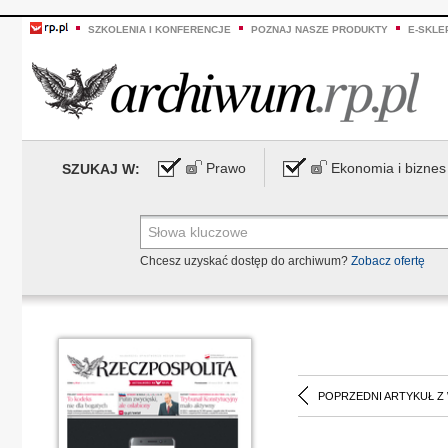
SZKOLENIA I KONFERENCJE
POZNAJ NASZE PRODUKTY
E-SKLE
Prawo
Ekonomia i biznes
SZUKAJ W:
Chcesz uzyskać dostęp do archiwum?
Zobacz ofertę
POPRZEDNI ARTYKUŁ Z