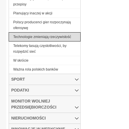
przepisy
Planujący inaczej w akcji
Polscy producenci gier rozpoczynają
ofensywę
Technologie zmieniają rzeczywistość
Telekomy tasują częstotliwości, by
rozpędzić sieć
W skrócie
Ważna rola polskich banków
SPORT
PODATKI
MONITOR WOLNIEJ
PRZEDSIĘBIORCZOŚCI
NIERUCHOMOŚCI
INNOWACJE W MEDYCYNIE