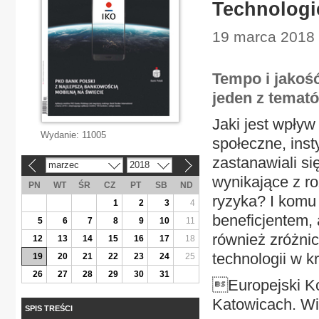
Technologi
19 marca 2018 
Tempo i jakoś
jeden z temat
Jaki jest wpły
Wydanie:
11005
społeczne, inst
zastanawiali si
marzec
2018
«
»
wynikające z ro
PN
WT
ŚR
CZ
PT
SB
ND
ryzyka? I komu 
1
2
3
4
beneficjentem,
5
6
7
8
9
10
11
również zróżnic
12
13
14
15
16
17
18
technologii w k
19
20
21
22
23
24
25
26
27
28
29
30
31
Europejski K
Katowicach. Wię
SPIS TREŚCI