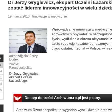
Dr Jerzy Gryglewicz, ekspert Uczelni Łazars
zostać liderem innowacyjności w wielu dzied
19 marca 2018 | Innowacje w medycynie
Wprowadzanie innowacji w medycynie
zdrowotnych obywateli, w szczególnośc
życia, wydłużenia okresu aktywności 
także redukcję kosztów ponoszonych 
ciągu ostatnich 20 lat w Polsce, w niek
autor zdjęcia: Jerzy
Dudek
źródło:
D
Rzeczpospolita
4
Dr Jerzy Gryglewicz,
ekspert Uczelni
11
Łazarskiego.
18
25
Dostęp do treści Archiwum.rp.pl jest płatny.
Archiwum Rzeczpospolitej to wygodna wyszukiwarka archiw