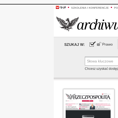
SZKOLENIA I KONFERENCJE
PO
Prawo
SZUKAJ W:
Chcesz uzyskać dostę