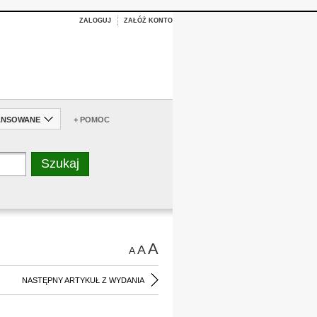
ZALOGUJ
ZAŁÓŻ KONTO
ANSOWANE
+ POMOC
A
A
A
NASTĘPNY ARTYKUŁ Z WYDANIA